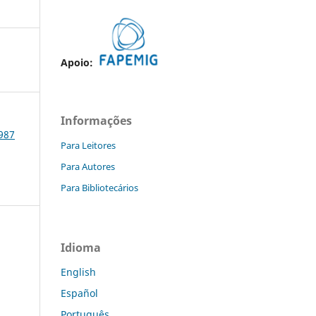
Apoio:
Informações
1987
Para Leitores
Para Autores
Para Bibliotecários
Idioma
English
Español
Português