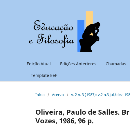
Edição Atual
Edições Anteriores
Chamadas
Template EeF
Início
/
Acervo
/
v. 2 n. 3 (1987): v.2 n.3 jul./dez. 19
Oliveira, Paulo de Salles. B
Vozes, 1986, 96 p.