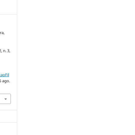
ra,
, n. 3,
aoFil
5 ago.