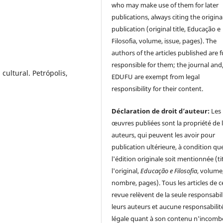
who may make use of them for later
publications, always citing the origina
publication (original title, Educação e
Filosofia, volume, issue, pages). The
authors of the articles published are f
responsible for them; the journal and
cultural. Petrópolis,
EDUFU are exempt from legal
responsibility for their content.
Déclaration de droit d’auteur:
Les
œuvres publiées sont la propriété de 
auteurs, qui peuvent les avoir pour
publication ultérieure, à condition qu
l'édition originale soit mentionnée (ti
l'original,
Educação e Filosofia
, volume
nombre, pages). Tous les articles de c
revue relèvent de la seule responsabil
leurs auteurs et aucune responsabilit
légale quant à son contenu n'incomb