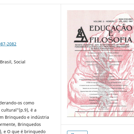
987-2082
Brasil, Social
iderando-os como
ultural"(p.9), é a
 em Brinquedo e indústria
riormente, Brinquedos
2), e O que é brinquedo