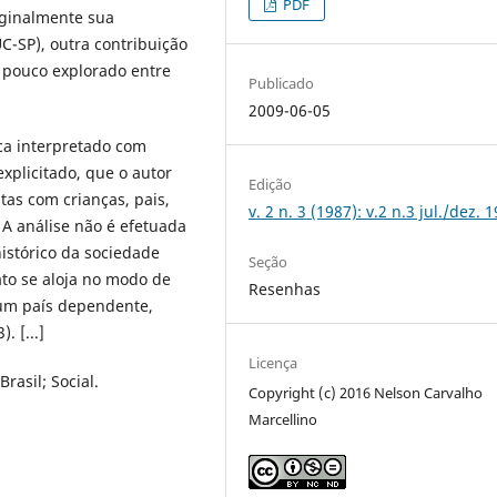
PDF
riginalmente sua
C-SP), outra contribuição
s pouco explorado entre
Publicado
2009-06-05
ica interpretado com
xplicitado, que o autor
Edição
tas com crianças, pais,
v. 2 n. 3 (1987): v.2 n.3 jul./dez. 
 A análise não é efetuada
istórico da sociedade
Seção
ato se aloja no modo de
Resenhas
 um país dependente,
. [...]
Licença
rasil; Social.
Copyright (c) 2016 Nelson Carvalho
Marcellino