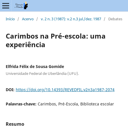
Início
/
Acervo
/
v. 2 n. 3 (1987): v.2 n.3 jul./dez. 1987
/
Debates
Carimbos na Pré-escola: uma
experiência
Elfrida Félix de Sousa Gomide
Universidade Federal de Uberlândia (UFU).
DOI:
https://doi.org/10.14393/REVEDFIL.v2n3a1987-2074
Palavras-chave:
Carimbos, Pré-Escola, Biblioteca escolar
Resumo