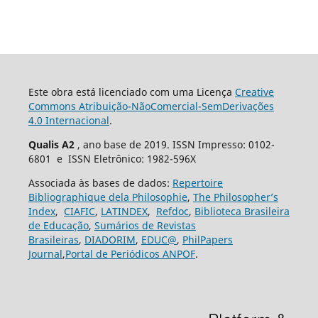
Este obra está licenciado com uma Licença
Creative
Commons Atribuição-NãoComercial-SemDerivações
4.0 Internacional
.
Qualis A2
, ano base de 2019. ISSN Impresso: 0102-
6801 e ISSN Eletrônico: 1982-596X
Associada às bases de dados:
Repertoire
Bibliographique dela Philosophie
,
The Philosopher’s
Index
,
CIAFIC
,
LATINDEX
,
Refdoc
,
Biblioteca Brasileira
de Educação
,
Sumários de Revistas
Brasileiras
,
DIADORIM
,
EDUC@
,
PhilPapers
Journal
,
Portal de Periódicos ANPOF
.