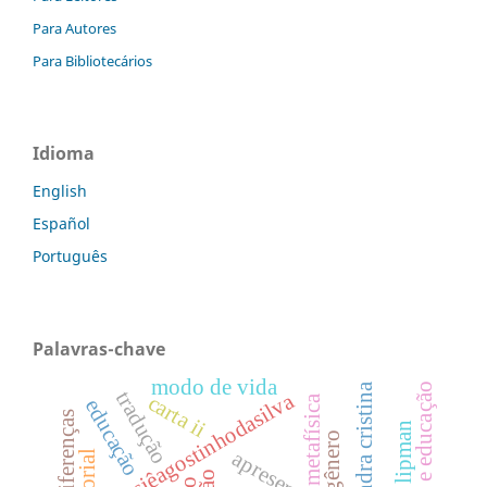
Para Autores
Para Bibliotecários
Idioma
English
Español
Português
Palavras-chave
modo de vida
sandra cristina
cinema e educação
tradução
dossiêagostinhodasilva
carta ii
metafísica
educação
diferenças
gênero