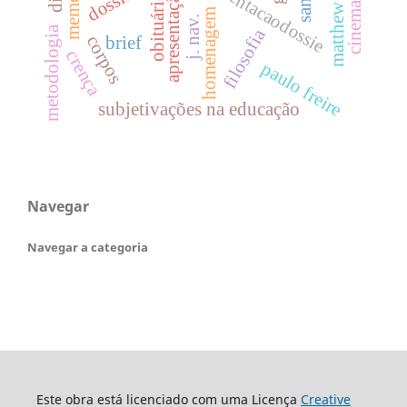
matthew lipman
apresentacaodossie
memorial
apresentação
obituário
homenagem
j. nav.
metodologia
filosofia
corpos
brief
crença
paulo freire
subjetivações na educação
Navegar
Navegar a categoria
Este obra está licenciado com uma Licença
Creative