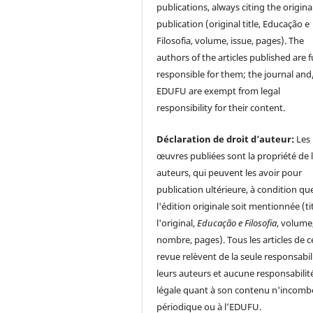
publications, always citing the origina
publication (original title, Educação e
Filosofia, volume, issue, pages). The
authors of the articles published are f
responsible for them; the journal and
EDUFU are exempt from legal
responsibility for their content.
Déclaration de droit d’auteur:
Les
œuvres publiées sont la propriété de 
auteurs, qui peuvent les avoir pour
publication ultérieure, à condition qu
l'édition originale soit mentionnée (ti
l'original,
Educação e Filosofia
, volume
nombre, pages). Tous les articles de c
revue relèvent de la seule responsabil
leurs auteurs et aucune responsabilit
légale quant à son contenu n'incomb
périodique ou à l’EDUFU.