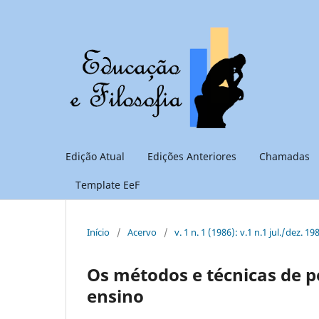
Edição Atual
Edições Anteriores
Chamadas
Template EeF
Início
/
Acervo
/
v. 1 n. 1 (1986): v.1 n.1 jul./dez. 19
Os métodos e técnicas de p
ensino