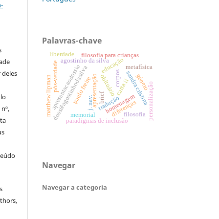
-
Palavras-chave
s
liberdade
filosofia para crianças
educação
agostinho da silva
dade
pós-verdade
apresentacaodossie
metafísica
dossiêagostinhodasilva
 deles
corpos
sandra cristina
gênero
obituário
apresentação
matthew lipman
paulo freire
carta ii
personalização
brief
homenagem
ulo
tradução
j. nav.
diferenças
 nº,
filosofia
memorial
sta
paradigmas de inclusão
us
teúdo
Navegar
Navegar a categoria
s
thors,