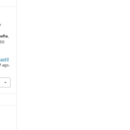
e
sofia
,
DOI:
aoFil
7 ago.