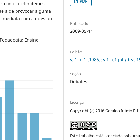
PDF
te, como pretendemos
ue a de provocar alguma
o imediata com a questão
Publicado
2009-05-11
 Pedagogia; Ensino.
Edição
v. 1 n. 1 (1986): v.1 n.1 jul./dez. 
Seção
Debates
Licença
Copyright (c) 2016 Geraldo Inácio Fil
Este trabalho está licenciado sob um