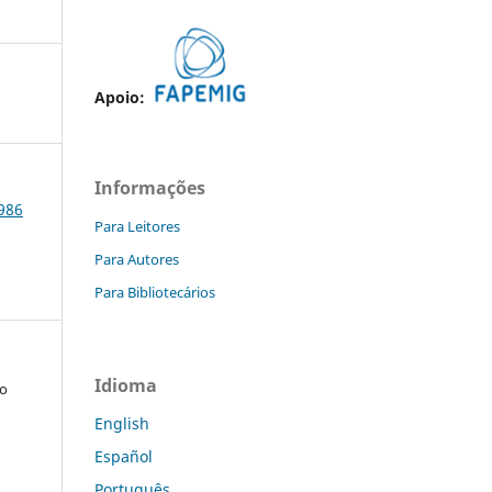
Apoio:
Informações
1986
Para Leitores
Para Autores
Para Bibliotecários
Idioma
ho
English
Español
a
Português