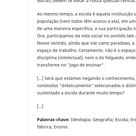
outras) devem se voltar à nossa questão central.
Ao mesmo tempo, a escola é aquela instituição 
população (nem todos têm acesso a ela), em um 
de uma maneira específica, a sua participação 
Ora, participamos da vida social no sentido lato 
Nesse sentido, ainda que soe como paradoxo, 
espaço de trabalho. Certamente, não é o espaço
disciplina (intelectual); nem o do folguedo, emb
transforme no “jogo de ensinar”.
[…] Será que estamos negando o conhecimento, 
conteúdos “didaticamente” selecionados e distri
sustentado a escola durante muito tempo?
[…]
Palavras-chave:
Ideologia; Geografia; Escola; Ins
fábrica; Ensino.