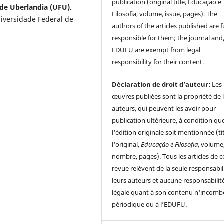
publication (original title, Educação e
 de Uberlandia (UFU).
Filosofia, volume, issue, pages). The
iversidade Federal de
authors of the articles published are f
responsible for them; the journal and
EDUFU are exempt from legal
responsibility for their content.
Déclaration de droit d’auteur:
Les
œuvres publiées sont la propriété de 
auteurs, qui peuvent les avoir pour
publication ultérieure, à condition qu
l'édition originale soit mentionnée (ti
l'original,
Educação e Filosofia
, volume
nombre, pages). Tous les articles de c
revue relèvent de la seule responsabil
leurs auteurs et aucune responsabilit
légale quant à son contenu n'incomb
périodique ou à l’EDUFU.