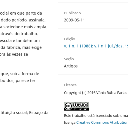
social em que parte da
Publicado
dado período, assinala,
2009-05-11
na sociedade mais ampla.
através do trabalho.
Edição
a escola é também um
v. 1 n. 1 (1986): v.1 n.1 jul./dez. 
 da fábrica, mas exige
ora às vezes se
Seção
Artigos
que, sob a forma de
buídos, parece ter
Licença
Copyright (c) 2016 Vânia Rúbia Farias
tituição social; Espaço da
Este trabalho está licenciado sob um
licença
Creative Commons Attribution