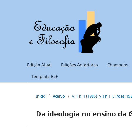
Edição Atual
Edições Anteriores
Chamadas
Template EeF
Início
/
Acervo
/
v. 1 n. 1 (1986): v.1 n.1 jul./dez. 19
Da ideologia no ensino da G