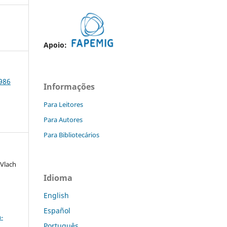
Apoio:
1986
Informações
Para Leitores
Para Autores
Para Bibliotecários
 Vlach
Idioma
English
a
Español
-
Português