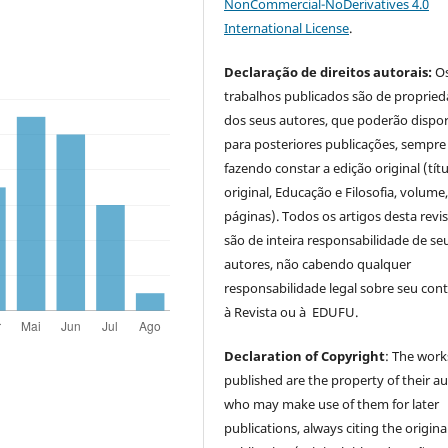
NonCommercial-NoDerivatives 4.0
International License
.
Declaração de direitos autorais:
O
trabalhos publicados são de proprie
dos seus autores, que poderão dispor
para posteriores publicações, sempre
fazendo constar a edição original (tít
original, Educação e Filosofia, volume,
páginas). Todos os artigos desta revi
são de inteira responsabilidade de se
autores, não cabendo qualquer
responsabilidade legal sobre seu con
à Revista ou à EDUFU.
Declaration of Copyright
: The work
published are the property of their au
who may make use of them for later
publications, always citing the origina