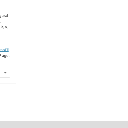
gural
.
ia, v.
aoFil
7 ago.