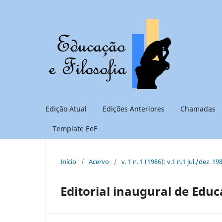
Edição Atual
Edições Anteriores
Chamadas
Template EeF
Início
/
Acervo
/
v. 1 n. 1 (1986): v.1 n.1 jul./dez. 19
Editorial inaugural de Educa