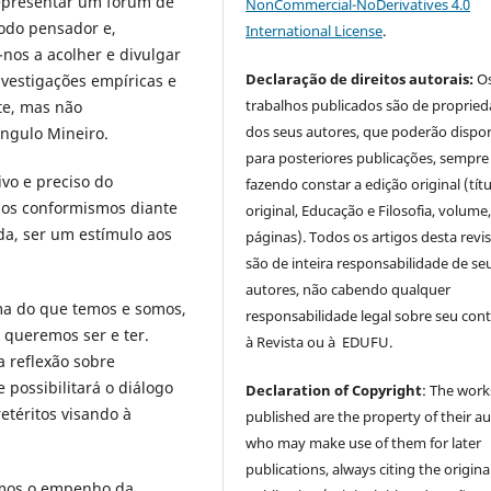
resentar um fórum de
NonCommercial-NoDerivatives 4.0
odo pensador e,
International License
.
nos a acolher e divulgar
Declaração de direitos autorais:
O
nvestigações empíricas e
trabalhos publicados são de proprie
nte, mas não
dos seus autores, que poderão dispor
ângulo Mineiro.
para posteriores publicações, sempre
o e preciso do
fazendo constar a edição original (tít
 os conformismos diante
original, Educação e Filosofia, volume,
da, ser um estímulo aos
páginas). Todos os artigos desta revi
são de inteira responsabilidade de se
autores, não cabendo qualquer
do que temos e somos,
responsabilidade legal sobre seu con
 queremos ser e ter.
à Revista ou à EDUFU.
a reflexão sobre
e possibilitará o diálogo
Declaration of Copyright
: The work
téritos visando à
published are the property of their au
who may make use of them for later
publications, always citing the origina
mos o empenho da