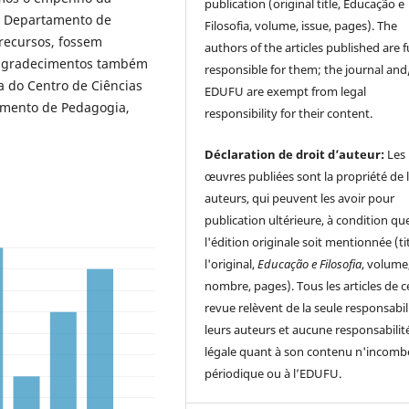
publication (original title, Educação e
do Departamento de
Filosofia, volume, issue, pages). The
 recursos, fossem
authors of the articles published are f
s agradecimentos também
responsible for them; the journal and
a do Centro de Ciências
EDUFU are exempt from legal
ento de Pedagogia,
responsibility for their content.
Déclaration de droit d’auteur:
Les
œuvres publiées sont la propriété de 
auteurs, qui peuvent les avoir pour
publication ultérieure, à condition qu
l'édition originale soit mentionnée (ti
l'original,
Educação e Filosofia
, volume
nombre, pages). Tous les articles de c
revue relèvent de la seule responsabil
leurs auteurs et aucune responsabilit
légale quant à son contenu n'incomb
périodique ou à l’EDUFU.