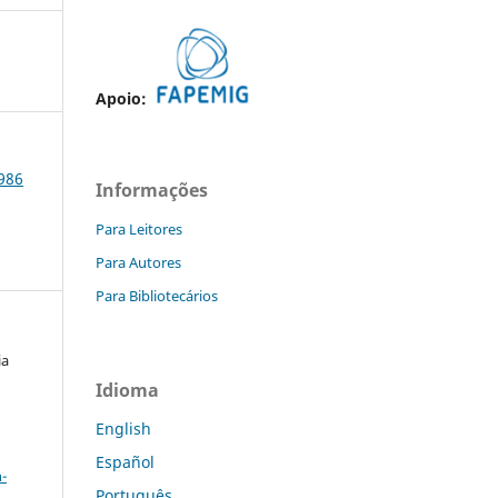
Apoio:
1986
Informações
Para Leitores
Para Autores
Para Bibliotecários
ia
Idioma
English
a
Español
-
Português