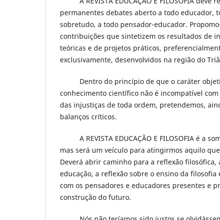
A REVISTA EDUCAÇÃO E FILOSOFIA deve rep
permanentes debates aberto a todo educador, t
sobretudo, a todo pensador-educador. Propomo-
contribuições que sintetizem os resultados de i
teóricas e de projetos práticos, preferencialme
exclusivamente, desenvolvidos na região do Tri
Dentro do princípio de que o caráter objetiv
conhecimento científico não é incompatível com
das injustiças de toda ordem, pretendemos, ain
balanços críticos.
A REVISTA EDUCAÇÃO E FILOSOFIA é a soma 
mas será um veículo para atingirmos aquilo que
Deverá abrir caminho para a reflexão filosófica, 
educação, a reflexão sobre o ensino da filosofia 
com os pensadores e educadores presentes e pre
construção do futuro.
Nós não teríamos sido justos se olvidásse