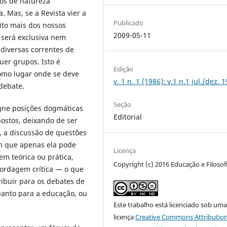
s de natureza
a. Mas, se a Revista vier a
Publicado
ito mais dos nossos
2009-05-11
 será exclusiva nem
 diversas correntes de
er grupos. Isto é
Edição
omo lugar onde se deve
v. 1 n. 1 (1986): v.1 n.1 jul./dez. 
debate.
Seção
e posições dogmáticas
Editorial
postos, deixando de ser
s, a discussão de questões
m que apenas ela pode
Licença
m teórica ou prática,
Copyright (c) 2016 Educação e Filosof
bordagem crítica — o que
ribuir para os debates de
uanto para a educação, ou
Este trabalho está licenciado sob um
licença
Creative Commons Attribution