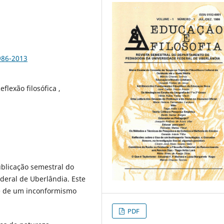
986-2013
flexão filosófica ,
icação semestral do
eral de Uberlândia. Este
 e de um inconformismo
PDF