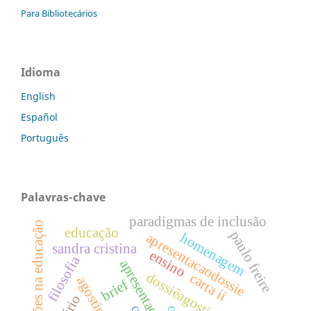
Para Bibliotecários
Idioma
English
Español
Português
Palavras-chave
paradigmas de inclusão
subjetivações na educação
educação
paulo freire
apresentacaodossie
homenagem
sandra cristina
ensino
filosofia
apresentação
dossiêagostinhodasilva
carta ii
brief