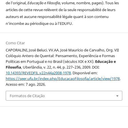
de l'original,
Educação e Filosofia
, volume, nombre, pages). Tous les
articles de cette revue relèvent de la seule responsabilité de leurs
auteurs et aucune responsabilité légale quant à son contenu
n'incombe au périodique ou à l’EDUFU.
Como Citar
CAPORALINI, José Beluci. VV.AA. José Maurício de Carvalho, Org. VII
Colóquio Antero de Quental: Pensamento, Experiência e Formas
Políticas em Portugual e no Brasil (séculos XIX e XX).
Educação e
Filosofia
, Uberlândia, v. 22, n. 44, p. 227–236, 2009. DOI:
10.14393/REVEDFIL.v22n44a2008-1978
. Disponível em:
https://seer.ufu.br/index.php/EducacaoFilosofia/article/view/1978
.
Acesso em: 7 ago. 2026.
Formatos de Citação