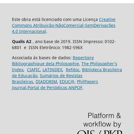
Este obra está licenciado com uma Licença
Creative
Commons Atribuição-NãoComercial-SemDerivações
4.0 Internacional
.
Qualis A2
, ano base de 2019. ISSN Impresso: 0102-
6801 e ISSN Eletrônico: 1982-596X
Associada às bases de dados:
Repertoire
Bibliographique dela Philosophie
,
The Philosopher’s
Index
,
CIAFIC
,
LATINDEX
,
Refdoc
,
Biblioteca Brasileira
de Educação
,
Sumários de Revistas
Brasileiras
,
DIADORIM
,
EDUC@
,
PhilPapers
Journal
,
Portal de Periódicos ANPOF
.