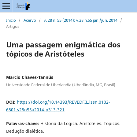
Início
/
Acervo
/
v. 28 n. 55 (2014): v.28 n.55 jan./jun. 2014
/
Artigos
Uma passagem enigmática dos
tópicos de Aristóteles
Marcio Chaves-Tannús
Universidade Federal de Uberlandia (Uberlândia, MG, Brasil)
DOI:
https://doi.org/10.14393/REVEDFIL.issn.0102-
6801.v28n55a2014-p313-321
Palavras-chave:
História da Lógica. Aristóteles. Tópicos.
Dedução dialética.