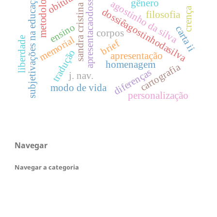
metodologia
obituário
apresentacaodossie
subjetivações na educação
gênero
agostinho da silva
sandra cristina
crença
dossiêagostinhodasilva
filosofia
ensino
carta ii
corpos
memorial
liberdade
brief
tradução
apresentação
homenagem
cartografia
diferenças
j. nav.
modo de vida
personalização
Navegar
Navegar a categoria