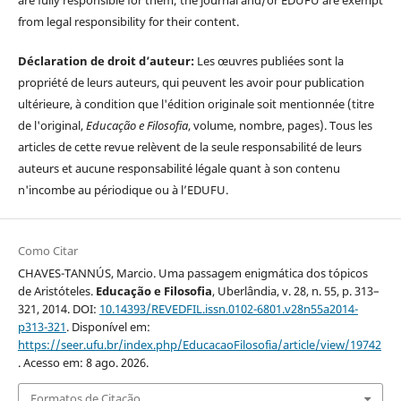
are fully responsible for them; the journal and/or EDUFU are exempt
from legal responsibility for their content.
Déclaration de droit d’auteur:
Les œuvres publiées sont la
propriété de leurs auteurs, qui peuvent les avoir pour publication
ultérieure, à condition que l'édition originale soit mentionnée (titre
de l'original,
Educação e Filosofia
, volume, nombre, pages). Tous les
articles de cette revue relèvent de la seule responsabilité de leurs
auteurs et aucune responsabilité légale quant à son contenu
n'incombe au périodique ou à l’EDUFU.
Como Citar
CHAVES-TANNÚS, Marcio. Uma passagem enigmática dos tópicos
de Aristóteles.
Educação e Filosofia
, Uberlândia, v. 28, n. 55, p. 313–
321, 2014. DOI:
10.14393/REVEDFIL.issn.0102-6801.v28n55a2014-
p313-321
. Disponível em:
https://seer.ufu.br/index.php/EducacaoFilosofia/article/view/19742
. Acesso em: 8 ago. 2026.
Formatos de Citação