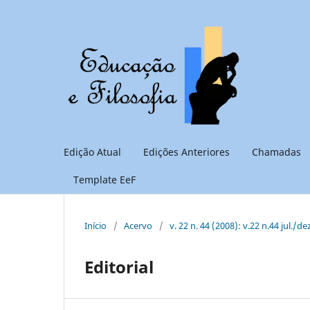
Edição Atual
Edições Anteriores
Chamadas
Template EeF
Início
/
Acervo
/
v. 22 n. 44 (2008): v.22 n.44 jul./de
Editorial