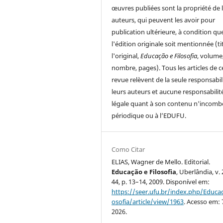
œuvres publiées sont la propriété de 
auteurs, qui peuvent les avoir pour
publication ultérieure, à condition qu
l'édition originale soit mentionnée (ti
l'original,
Educação e Filosofia
, volume
nombre, pages). Tous les articles de c
revue relèvent de la seule responsabil
leurs auteurs et aucune responsabilit
légale quant à son contenu n'incomb
périodique ou à l’EDUFU.
Como Citar
ELIAS, Wagner de Mello. Editorial.
Educação e Filosofia
, Uberlândia, v. 
44, p. 13–14, 2009. Disponível em:
https://seer.ufu.br/index.php/Educac
osofia/article/view/1963
. Acesso em: 
2026.