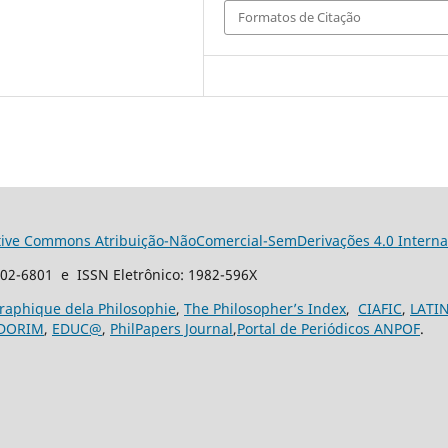
Formatos de Citação
tive Commons Atribuição-NãoComercial-SemDerivações 4.0 Interna
102-6801 e ISSN Eletrônico: 1982-596X
graphique dela Philosophie
,
The Philosopher’s Index
,
CIAFIC
,
LATI
DORIM
,
EDUC@
,
PhilPapers Journal
,
Portal de Periódicos ANPOF
.