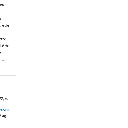
leurs
e
tre de
,
ette
ité de
é
e au
22, n.
aoFil
7 ago.