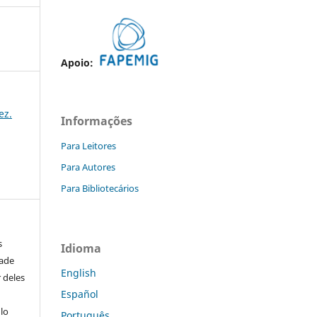
Apoio:
ez.
Informações
Para Leitores
Para Autores
Para Bibliotecários
s
Idioma
dade
English
 deles
Español
ulo
Português