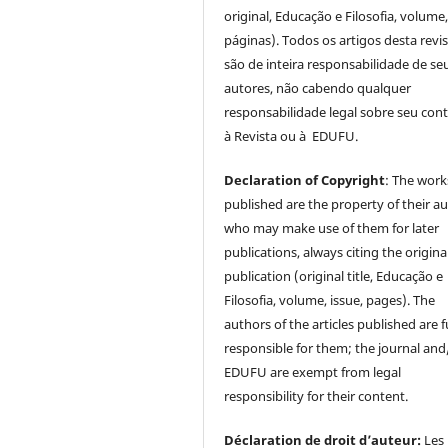
original, Educação e Filosofia, volume,
páginas). Todos os artigos desta revi
são de inteira responsabilidade de se
autores, não cabendo qualquer
responsabilidade legal sobre seu con
à Revista ou à EDUFU.
Declaration of Copyright
: The work
published are the property of their au
who may make use of them for later
publications, always citing the origina
publication (original title, Educação e
Filosofia, volume, issue, pages). The
authors of the articles published are f
responsible for them; the journal and
EDUFU are exempt from legal
responsibility for their content.
Déclaration de droit d’auteur:
Les