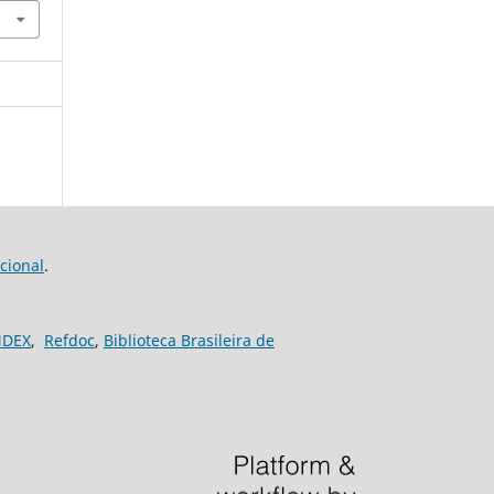
cional
.
NDEX
,
Refdoc
,
Biblioteca Brasileira de