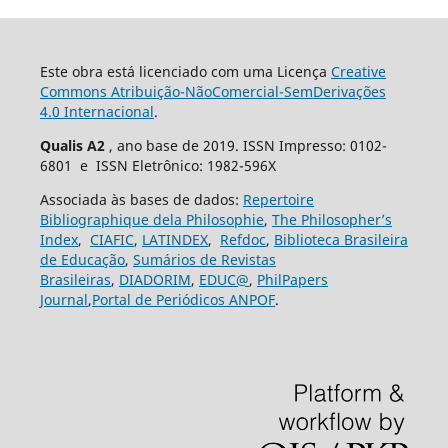
Este obra está licenciado com uma Licença
Creative
Commons Atribuição-NãoComercial-SemDerivações
4.0 Internacional
.
Qualis A2
, ano base de 2019. ISSN Impresso: 0102-
6801 e ISSN Eletrônico: 1982-596X
Associada às bases de dados:
Repertoire
Bibliographique dela Philosophie
,
The Philosopher’s
Index
,
CIAFIC
,
LATINDEX
,
Refdoc
,
Biblioteca Brasileira
de Educação
,
Sumários de Revistas
Brasileiras
,
DIADORIM
,
EDUC@
,
PhilPapers
Journal
,
Portal de Periódicos ANPOF
.