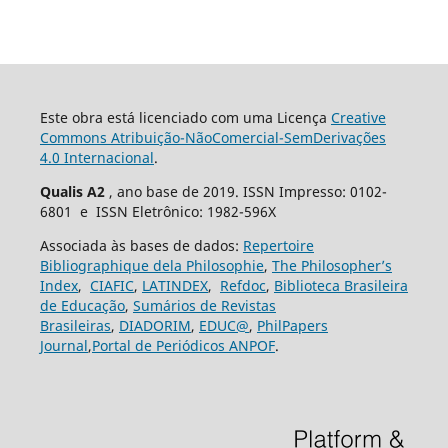
Este obra está licenciado com uma Licença
Creative
Commons Atribuição-NãoComercial-SemDerivações
4.0 Internacional
.
Qualis A2
, ano base de 2019. ISSN Impresso: 0102-
6801 e ISSN Eletrônico: 1982-596X
Associada às bases de dados:
Repertoire
Bibliographique dela Philosophie
,
The Philosopher’s
Index
,
CIAFIC
,
LATINDEX
,
Refdoc
,
Biblioteca Brasileira
de Educação
,
Sumários de Revistas
Brasileiras
,
DIADORIM
,
EDUC@
,
PhilPapers
Journal
,
Portal de Periódicos ANPOF
.