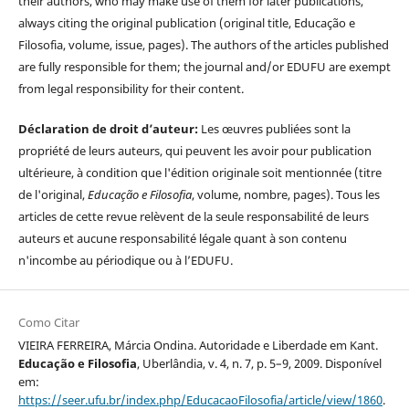
their authors, who may make use of them for later publications,
always citing the original publication (original title, Educação e
Filosofia, volume, issue, pages). The authors of the articles published
are fully responsible for them; the journal and/or EDUFU are exempt
from legal responsibility for their content.
Déclaration de droit d’auteur:
Les œuvres publiées sont la
propriété de leurs auteurs, qui peuvent les avoir pour publication
ultérieure, à condition que l'édition originale soit mentionnée (titre
de l'original,
Educação e Filosofia
, volume, nombre, pages). Tous les
articles de cette revue relèvent de la seule responsabilité de leurs
auteurs et aucune responsabilité légale quant à son contenu
n'incombe au périodique ou à l’EDUFU.
Como Citar
VIEIRA FERREIRA, Márcia Ondina. Autoridade e Liberdade em Kant.
Educação e Filosofia
, Uberlândia, v. 4, n. 7, p. 5–9, 2009. Disponível
em:
https://seer.ufu.br/index.php/EducacaoFilosofia/article/view/1860
.