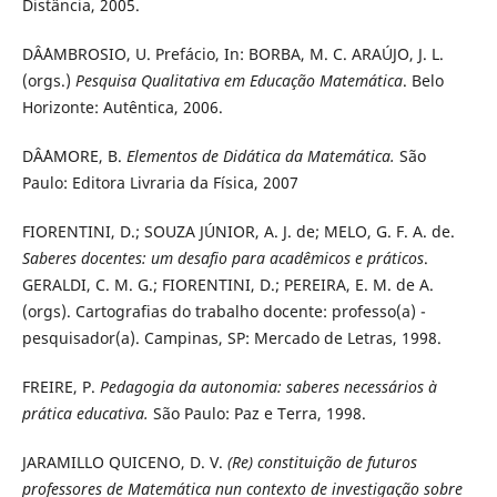
Distância, 2005.
DÂ´AMBROSIO, U. Prefácio, In: BORBA, M. C. ARAÚJO, J. L.
(orgs.)
Pesquisa Qualitativa em Educação Matemática
. Belo
Horizonte: Autêntica, 2006.
DÂ´AMORE, B.
Elementos de Didática da Matemática.
São
Paulo: Editora Livraria da Física, 2007
FIORENTINI, D.; SOUZA JÚNIOR, A. J. de; MELO, G. F. A. de.
Saberes docentes: um desafio para acadêmicos e práticos
.
GERALDI, C. M. G.;
FIORENTINI, D.; PEREIRA, E. M. de A.
(orgs). Cartografias do trabalho
docente: professo(a) -
pesquisador(a). Campinas, SP: Mercado de Letras,
1998.
FREIRE, P.
Pedagogia da autonomia: saberes necessários à
prática educativa.
São Paulo: Paz e Terra, 1998.
JARAMILLO QUICENO, D. V.
(Re) constituição de futuros
professores de Matemática nun contexto de investigação sobre