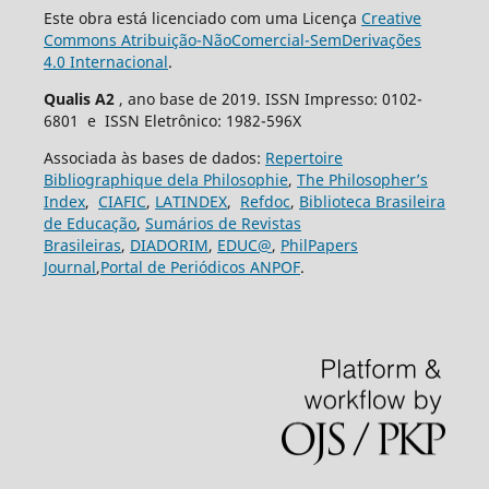
Este obra está licenciado com uma Licença
Creative
Commons Atribuição-NãoComercial-SemDerivações
4.0 Internacional
.
Qualis A2
, ano base de 2019. ISSN Impresso: 0102-
6801 e ISSN Eletrônico: 1982-596X
Associada às bases de dados:
Repertoire
Bibliographique dela Philosophie
,
The Philosopher’s
Index
,
CIAFIC
,
LATINDEX
,
Refdoc
,
Biblioteca Brasileira
de Educação
,
Sumários de Revistas
Brasileiras
,
DIADORIM
,
EDUC@
,
PhilPapers
Journal
,
Portal de Periódicos ANPOF
.