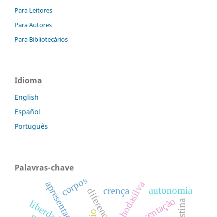
Para Leitores
Para Autores
Para Bibliotecários
Idioma
English
Español
Português
Palavras-chave
corpos
apresentacaodossie
autonomia
crença
diferenças
apresentação
liberdade