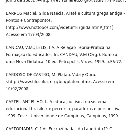
Junio de 2005). Â«http://revista.iered.orgÂ». ISSN 1794-8061.
BARROS Maciel, Gilda Naécia. Areté e cultura grega antiga -
Pontos e Contrapontos.
(http://www.hottopos.com/videtur16/gilda.htm#_ftn1).
Acesso em 17/03/2008.
CANDAU, V.M.; LELIS, I.A. A Relação Teoria-Prática na
Formação do educador. In: CANDAU, V.M (Org.). Rumo a
uma Nova Didática. 10 ed. Petrópolis: Vozes. 1999. p.56-72. I
CARDOSO DE CASTRO, M. Platão: Vida y Obra.
<http://www.filosofia. org/bio/platon.htm>. Acesso em
10/02/2008.
CASTELLANI FILHO, L. A educação física no sistema
educacional brasileiro: percurso, paradoxos e perspectivas.
1999. Tese - Universidade de Campinas, Campinas, 1999.
CASTORIADIS, C. I As Encruzilhadas do Laberinto II: Os