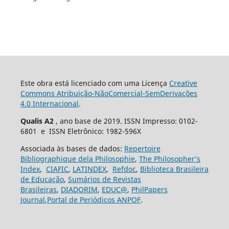
Este obra está licenciado com uma Licença
Creative
Commons Atribuição-NãoComercial-SemDerivações
4.0 Internacional
.
Qualis A2
, ano base de 2019. ISSN Impresso: 0102-
6801 e ISSN Eletrônico: 1982-596X
Associada às bases de dados:
Repertoire
Bibliographique dela Philosophie
,
The Philosopher’s
Index
,
CIAFIC
,
LATINDEX
,
Refdoc
,
Biblioteca Brasileira
de Educação
,
Sumários de Revistas
Brasileiras
,
DIADORIM
,
EDUC@
,
PhilPapers
Journal
,
Portal de Periódicos ANPOF
.