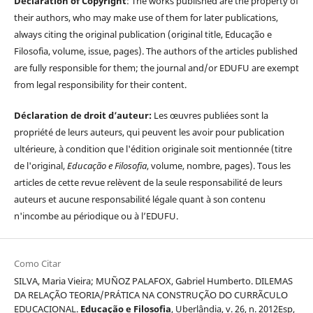
Declaration of Copyright
: The works published are the property of
their authors, who may make use of them for later publications,
always citing the original publication (original title, Educação e
Filosofia, volume, issue, pages). The authors of the articles published
are fully responsible for them; the journal and/or EDUFU are exempt
from legal responsibility for their content.
Déclaration de droit d’auteur:
Les œuvres publiées sont la
propriété de leurs auteurs, qui peuvent les avoir pour publication
ultérieure, à condition que l'édition originale soit mentionnée (titre
de l'original,
Educação e Filosofia
, volume, nombre, pages). Tous les
articles de cette revue relèvent de la seule responsabilité de leurs
auteurs et aucune responsabilité légale quant à son contenu
n'incombe au périodique ou à l’EDUFU.
Como Citar
SILVA, Maria Vieira; MUÑOZ PALAFOX, Gabriel Humberto. DILEMAS
DA RELAÇÃO TEORIA/PRÁTICA NA CONSTRUÇÃO DO CURRÃCULO
EDUCACIONAL.
Educação e Filosofia
, Uberlândia, v. 26, n. 2012Esp,