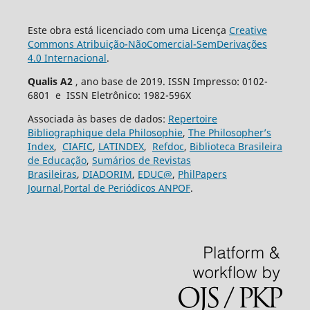
Este obra está licenciado com uma Licença
Creative
Commons Atribuição-NãoComercial-SemDerivações
4.0 Internacional
.
Qualis A2
, ano base de 2019. ISSN Impresso: 0102-
6801 e ISSN Eletrônico: 1982-596X
Associada às bases de dados:
Repertoire
Bibliographique dela Philosophie
,
The Philosopher’s
Index
,
CIAFIC
,
LATINDEX
,
Refdoc
,
Biblioteca Brasileira
de Educação
,
Sumários de Revistas
Brasileiras
,
DIADORIM
,
EDUC@
,
PhilPapers
Journal
,
Portal de Periódicos ANPOF
.