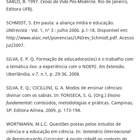
SARLO, B. 1997.
Cenas da Vida Pós-Moderna
. Rio de Janeiro,
Editora UFRJ.
SCHMIDT, S. Em pauta: a aliança mídia e educação.
UNIrevista
- Vol. 1, n° 3 : julho 2006. p.1-18. Disponível em:
http://www.alaic.net/ponencias/UNIrev_Schmidt.pdf. Acesso
jul/2007.
SILVA, E. P. Q. Formação de educadoras(es) e o trabalho com
a temática
lixo
: a experiência com o NOEP2.
Em Extensão,
Uberlândia, v.7, n.1, p. 29-36, 2008.
SILVA, E. Q.; CICILLINI, G. A. Modos de ensinar ciências:
divinar com os sabiás. In: FONSECA, S. G. (Org.)
Ensino
fundamental
:
conteúdos, metodologias e práticas. Campinas,
SP: Editora Alínea, 2009, p. 173-194.
WORTMANN, M.L.C. Questões postas pelos estudos de
ciência e a educação em ciência. In:
Seminário Internacional
de Reestruturação
Curricular: A escola cidadã no contexto da