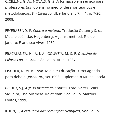
CICILLINI, G. A.; NOVAIS, G. S. A formação em serviço para
professores (as) do ensino médio: desafios teóricos e
metodológicos.
Em Extensão,
Uberlândia, v.7, n.1, p. 7-20,
2008.
FEYERABEND, P.
Contra o método.
Tradução Octanny S. da
Mota e Leônidas Hegenberg. Against method. Rio de
Janeiro: Francisco Alves, 1989.
FRACALANZA, H.; A. I. A.; GOUVEIA, M. S. F.
O ensino de
Ciências no 1º Grau
.
São Paulo: Atual, 1987.
FISCHER, R. M. B. 1998. Mídia e Educação - Uma agenda
para debate.
Jornal NH
, set 1998. Suplemento NH na Escola.
GOULD, S.J.
A falsa medida do homem
. Trad. Valter Lellis
Siqueira. The Mismeasure of man. São Paulo: Martins
Fontes, 1999.
KUHN, T.
A estrutura das revoluções científicas
. São Paulo: