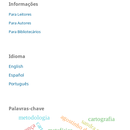
Informações
Para Leitores
Para Autores
Para Bibliotecários
Idioma
English
Español
Português
Palavras-chave
agostinho da silva
metodologia
cartografia
sandra cristina
carta ii
crença