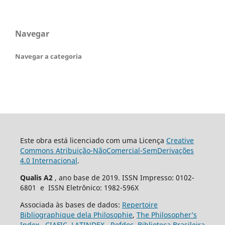
Navegar
Navegar a categoria
Este obra está licenciado com uma Licença
Creative
Commons Atribuição-NãoComercial-SemDerivações
4.0 Internacional
.
Qualis A2
, ano base de 2019. ISSN Impresso: 0102-
6801 e ISSN Eletrônico: 1982-596X
Associada às bases de dados:
Repertoire
Bibliographique dela Philosophie
,
The Philosopher’s
Index
,
CIAFIC
,
LATINDEX
,
Refdoc
,
Biblioteca Brasileira