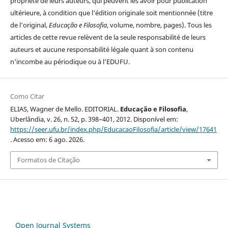
propriété de leurs auteurs, qui peuvent les avoir pour publication
ultérieure, à condition que l'édition originale soit mentionnée (titre
de l'original,
Educação e Filosofia
, volume, nombre, pages). Tous les
articles de cette revue relèvent de la seule responsabilité de leurs
auteurs et aucune responsabilité légale quant à son contenu
n'incombe au périodique ou à l’EDUFU.
Como Citar
ELIAS, Wagner de Mello. EDITORIAL.
Educação e Filosofia
,
Uberlândia, v. 26, n. 52, p. 398–401, 2012. Disponível em:
https://seer.ufu.br/index.php/EducacaoFilosofia/article/view/17641
. Acesso em: 6 ago. 2026.
Formatos de Citação
Open Journal Systems