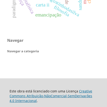
dossiêagostinhodasilva
metafísica
carta ii
filosofia
emancipação
Navegar
Navegar a categoria
Este obra está licenciado com uma Licença
Creative
Commons Atribuição-NãoComercial-SemDerivações
4.0 Internacional
.