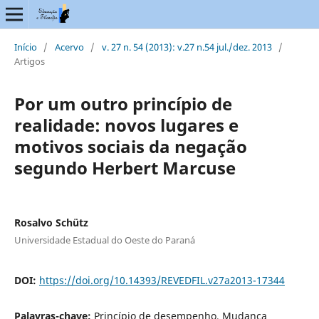
Início
/
Acervo
/
v. 27 n. 54 (2013): v.27 n.54 jul./dez. 2013
/
Artigos
Por um outro princípio de
realidade: novos lugares e
motivos sociais da negação
segundo Herbert Marcuse
Rosalvo Schütz
Universidade Estadual do Oeste do Paraná
DOI:
https://doi.org/10.14393/REVEDFIL.v27a2013-17344
Palavras-chave:
Princípio de desempenho, Mudança