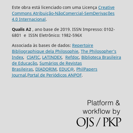
Este obra está licenciado com uma Licença
Creative
Commons Atribuição-NãoComercial-SemDerivações
4.0 Internacional
.
Qualis A2
, ano base de 2019. ISSN Impresso: 0102-
6801 e ISSN Eletrônico: 1982-596X
Associada às bases de dados:
Repertoire
Bibliographique dela Philosophie
,
The Philosopher’s
Index
,
CIAFIC
,
LATINDEX
,
Refdoc
,
Biblioteca Brasileira
de Educação
,
Sumários de Revistas
Brasileiras
,
DIADORIM
,
EDUC@
,
PhilPapers
Journal
,
Portal de Periódicos ANPOF
.