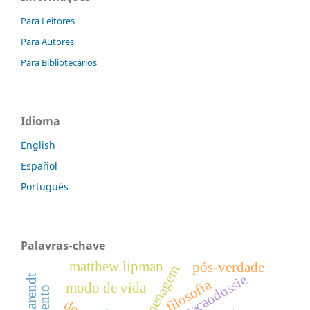
Para Leitores
Para Autores
Para Bibliotecários
Idioma
English
Español
Português
Palavras-chave
matthew lipman
pós-verdade
homenagem
apresentacaodossie
filosofia
modo de vida