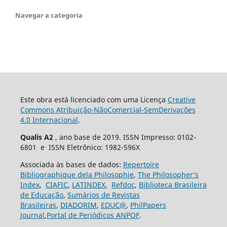
Navegar a categoria
Este obra está licenciado com uma Licença
Creative
Commons Atribuição-NãoComercial-SemDerivações
4.0 Internacional
.
Qualis A2
, ano base de 2019. ISSN Impresso: 0102-
6801 e ISSN Eletrônico: 1982-596X
Associada às bases de dados:
Repertoire
Bibliographique dela Philosophie
,
The Philosopher’s
Index
,
CIAFIC
,
LATINDEX
,
Refdoc
,
Biblioteca Brasileira
de Educação
,
Sumários de Revistas
Brasileiras
,
DIADORIM
,
EDUC@
,
PhilPapers
Journal
,
Portal de Periódicos ANPOF
.