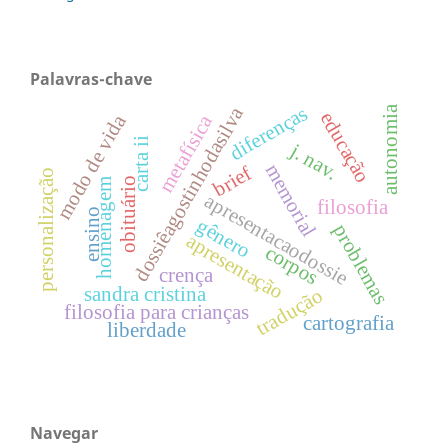
Palavras-chave
diferenças
dossiêagostinhodasilva
autonomia
educação
modo de vida
metafísica
carta ii
j. nav.
memorial
brief
personalização
obituário
homenagem
apresentacaodossie
filosofia
ensino
gênero
problemas
apresentação
corpos
crença
sandra cristina
tradução
filosofia para crianças
cartografia
liberdade
Navegar