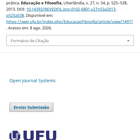
prática.
Educação e Filosofia
, Uberlândia, v. 27, n. 54, p. 525–538,
2013. DOI:
10.14393/REVEDFIL.issn.0102-6801.v27n53a2013-
p525a538
. Disponível em:
https://seer.ufu.br/index.php/EducacaoFilosofia/article/view/14971
. Acesso em: 8 ago. 2026.
Formatos de Citação
Open Journal Systems
Enviar Submissão