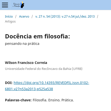
Início
/
Acervo
/
v. 27 n. 54 (2013): v.27 n.54 jul./dez. 2013
/
Artigos
Docência em filosofia:
pensando na prática
Wilson Francisco Correia
Universidade Federal do Recôncavo da Bahia (UFRB)
DOI:
https://doi.org/10.14393/REVEDFIL.issn.0102-
6801.v27n53a2013-p525a538
Palavras-chave:
Filosofia. Ensino. Prática.