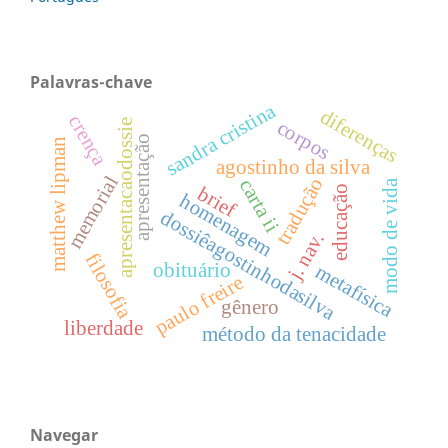
Palavras-chave
sandra cristina
diferenças
crença
corpos
apresentacaodossie
apresentação
matthew lipman
agostinho da silva
memorial
tradução
carta ii
modo de vida
brief
educação
homenagem
dossiêagostinhodasilva
j. nav.
filosofia
obituário
metafísica
paulo freire
gênero
liberdade
método da tenacidade
Navegar