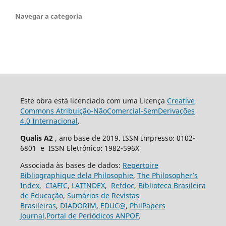
Navegar a categoria
Este obra está licenciado com uma Licença
Creative
Commons Atribuição-NãoComercial-SemDerivações
4.0 Internacional
.
Qualis A2
, ano base de 2019. ISSN Impresso: 0102-
6801 e ISSN Eletrônico: 1982-596X
Associada às bases de dados:
Repertoire
Bibliographique dela Philosophie
,
The Philosopher’s
Index
,
CIAFIC
,
LATINDEX
,
Refdoc
,
Biblioteca Brasileira
de Educação
,
Sumários de Revistas
Brasileiras
,
DIADORIM
,
EDUC@
,
PhilPapers
Journal
,
Portal de Periódicos ANPOF
.