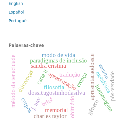
English
Español
Português
Palavras-chave
modo de vida
apresentacaodossie
método da tenacidade
paradigmas de inclusão
sandra cristina
ensino
carta ii
diferenças
metafísica
apresentação
crença
pós-verdade
tradução
homenagem
filosofia
dossiêagostinhodasilva
j. nav.
obituário
brief
corpos
gênero
memorial
charles taylor