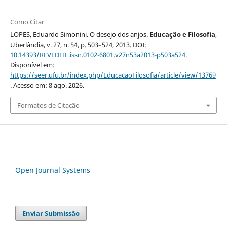
Como Citar
LOPES, Eduardo Simonini. O desejo dos anjos.
Educação e Filosofia
,
Uberlândia, v. 27, n. 54, p. 503–524, 2013. DOI:
10.14393/REVEDFIL.issn.0102-6801.v27n53a2013-p503a524
.
Disponível em:
https://seer.ufu.br/index.php/EducacaoFilosofia/article/view/13769
. Acesso em: 8 ago. 2026.
Formatos de Citação
Open Journal Systems
Enviar Submissão