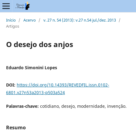
Início
/
Acervo
/
v. 27 n. 54 (2013): v.27 n.54 jul./dez. 2013
/
Artigos
O desejo dos anjos
Eduardo Simonini Lopes
DOI:
https://doi.org/10.14393/REVEDFIL.issn.0102-
6801.v27n53a2013-p503a524
Palavras-chave:
cotidiano, desejo, modernidade, invenção.
Resumo