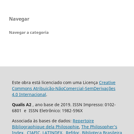
Navegar
Navegar a categoria
Este obra está licenciado com uma Licença
Creative
Commons Atribuição-NãoComercial-SemDerivações
4.0 Internacional
.
Qualis A2
, ano base de 2019. ISSN Impresso: 0102-
6801 e ISSN Eletrônico: 1982-596X
Associada às bases de dados:
Repertoire
Bibliographique dela Philosophie
,
The Philosopher’s
Index
,
CIAFIC
,
LATINDEX
,
Refdoc
,
Biblioteca Brasileira