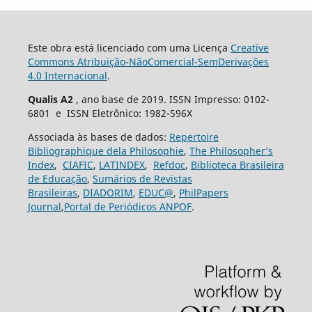
Este obra está licenciado com uma Licença
Creative
Commons Atribuição-NãoComercial-SemDerivações
4.0 Internacional
.
Qualis A2
, ano base de 2019. ISSN Impresso: 0102-
6801 e ISSN Eletrônico: 1982-596X
Associada às bases de dados:
Repertoire
Bibliographique dela Philosophie
,
The Philosopher’s
Index
,
CIAFIC
,
LATINDEX
,
Refdoc
,
Biblioteca Brasileira
de Educação
,
Sumários de Revistas
Brasileiras
,
DIADORIM
,
EDUC@
,
PhilPapers
Journal
,
Portal de Periódicos ANPOF
.