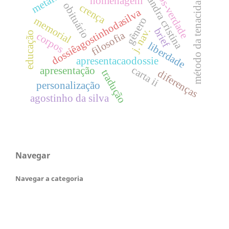
pós-verdade
método da tenacidade
sandra cristina
homenagem
obituário
crença
dossiêagostinhodasilva
memorial
gênero
brief
j. nav.
filosofia
educação
corpos
liberdade
apresentacaodossie
carta ii
apresentação
tradução
diferenças
personalização
agostinho da silva
Navegar
Navegar a categoria