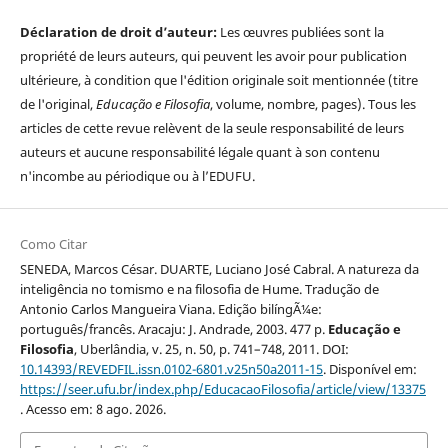
Déclaration de droit d’auteur:
Les œuvres publiées sont la
propriété de leurs auteurs, qui peuvent les avoir pour publication
ultérieure, à condition que l'édition originale soit mentionnée (titre
de l'original,
Educação e Filosofia
, volume, nombre, pages). Tous les
articles de cette revue relèvent de la seule responsabilité de leurs
auteurs et aucune responsabilité légale quant à son contenu
n'incombe au périodique ou à l’EDUFU.
Como Citar
SENEDA, Marcos César. DUARTE, Luciano José Cabral. A natureza da
inteligência no tomismo e na filosofia de Hume. Tradução de
Antonio Carlos Mangueira Viana. Edição bilíngÃ¼e:
português/francês. Aracaju: J. Andrade, 2003. 477 p.
Educação e
Filosofia
, Uberlândia, v. 25, n. 50, p. 741–748, 2011. DOI:
10.14393/REVEDFIL.issn.0102-6801.v25n50a2011-15
. Disponível em:
https://seer.ufu.br/index.php/EducacaoFilosofia/article/view/13375
. Acesso em: 8 ago. 2026.