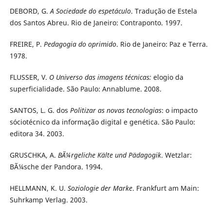
DEBORD, G.
A Sociedade do espetáculo
. Tradução de Estela
dos Santos Abreu. Rio de Janeiro: Contraponto. 1997.
FREIRE, P.
Pedagogia do oprimido
. Rio de Janeiro: Paz e Terra.
1978.
FLUSSER, V.
O Universo das imagens técnicas:
elogio da
superficialidade. São Paulo: Annablume. 2008.
SANTOS, L. G. dos
Politizar as novas tecnologias
: o impacto
sóciotécnico da informação digital e genética. São Paulo:
editora 34. 2003.
GRUSCHKA, A.
BÃ¼rgeliche Kälte und Pädagogik
. Wetzlar:
BÃ¼sche der Pandora. 1994.
HELLMANN, K. U.
Soziologie der Marke
. Frankfurt am Main:
Suhrkamp Verlag. 2003.