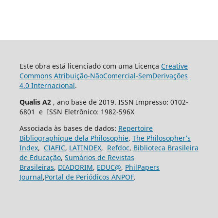
Este obra está licenciado com uma Licença
Creative
Commons Atribuição-NãoComercial-SemDerivações
4.0 Internacional
.
Qualis A2
, ano base de 2019. ISSN Impresso: 0102-
6801 e ISSN Eletrônico: 1982-596X
Associada às bases de dados:
Repertoire
Bibliographique dela Philosophie
,
The Philosopher’s
Index
,
CIAFIC
,
LATINDEX
,
Refdoc
,
Biblioteca Brasileira
de Educação
,
Sumários de Revistas
Brasileiras
,
DIADORIM
,
EDUC@
,
PhilPapers
Journal
,
Portal de Periódicos ANPOF
.