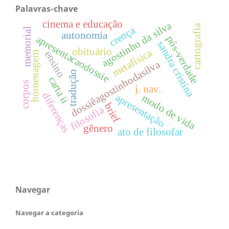
Palavras-chave
cinema e educação
agostinho da silva
cartografia
crença
memorial
autonomia
apresentacaodossie
pós-verdade
sandra cristina
obituário
metafísica
ensino
homenagem
dossiêagostinhodasilva
tradução
carta ii
corpos
j. nav.
diferenças
apresentação
modo de vida
brief
filosofia
gênero
ato de filosofar
Navegar
Navegar a categoria