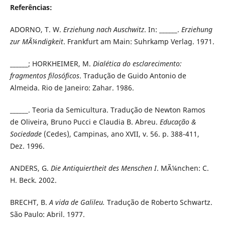
Referências:
ADORNO, T. W.
Erziehung nach Auschwitz
. In: ______.
Erziehung
zur MÃ¼ndigkeit
. Frankfurt am Main: Suhrkamp Verlag. 1971.
______; HORKHEIMER, M.
Dialética do esclarecimento:
fragmentos filosóficos
. Tradução de Guido Antonio de
Almeida. Rio de Janeiro: Zahar.
1986.
______. Teoria da Semicultura. Tradução de Newton Ramos
de Oliveira, Bruno Pucci e Claudia B. Abreu.
Educação &
Sociedade
(Cedes), Campinas, ano XVII, v. 56. p. 388-411,
Dez. 1996.
ANDERS, G.
Die Antiquiertheit des Menschen I
. MÃ¼nchen: C.
H. Beck. 2002.
BRECHT, B.
A vida de Galileu.
Tradução de Roberto Schwartz.
São Paulo: Abril. 1977.