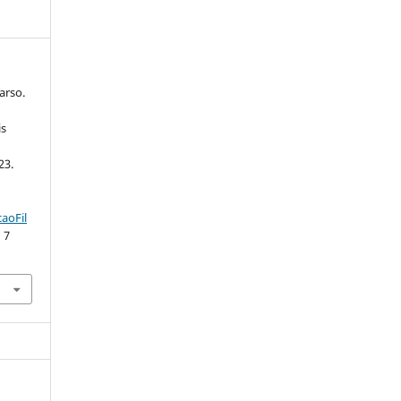
arso.
is
23.
aoFil
 7