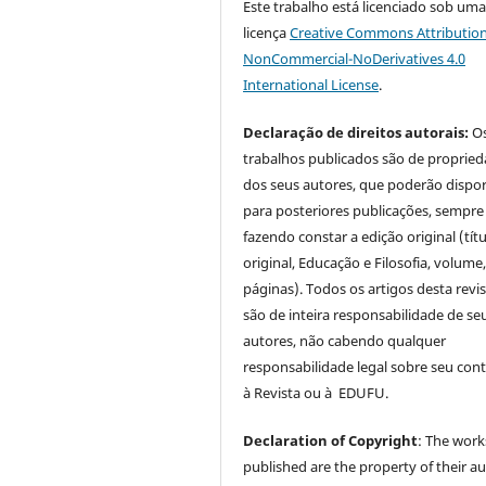
Este trabalho está licenciado sob um
licença
Creative Commons Attribution
NonCommercial-NoDerivatives 4.0
International License
.
Declaração de direitos autorais:
O
trabalhos publicados são de proprie
dos seus autores, que poderão dispor
para posteriores publicações, sempre
fazendo constar a edição original (tít
original, Educação e Filosofia, volume,
páginas). Todos os artigos desta revi
são de inteira responsabilidade de se
autores, não cabendo qualquer
responsabilidade legal sobre seu con
à Revista ou à EDUFU.
Declaration of Copyright
: The work
published are the property of their au