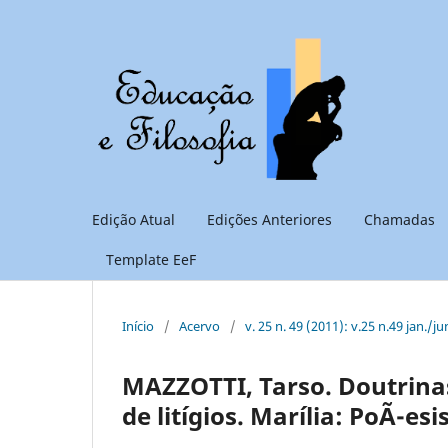
Edição Atual
Edições Anteriores
Chamadas
Template EeF
Início
/
Acervo
/
v. 25 n. 49 (2011): v.25 n.49 jan./ju
MAZZOTTI, Tarso. Doutrina
de litígios. Marília: PoÃ¯esi