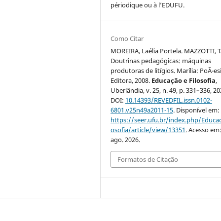
périodique ou à l’EDUFU.
Como Citar
MOREIRA, Laélia Portela. MAZZOTTI, T
Doutrinas pedagógicas: máquinas
produtoras de litígios. Marília: PoÃ¯es
Editora, 2008.
Educação e Filosofia
,
Uberlândia, v. 25, n. 49, p. 331–336, 20
DOI:
10.14393/REVEDFIL.issn.0102-
6801.v25n49a2011-15
. Disponível em:
https://seer.ufu.br/index.php/Educac
osofia/article/view/13351
. Acesso em:
ago. 2026.
Formatos de Citação