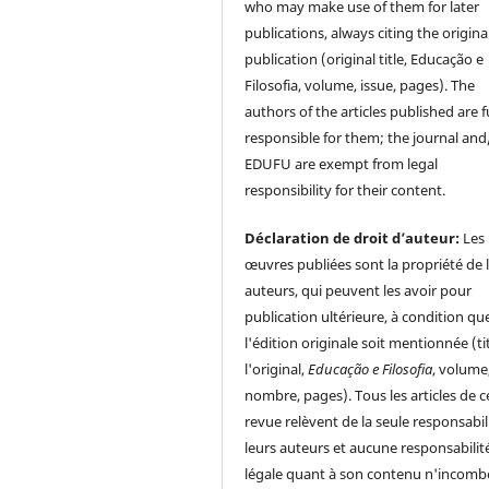
who may make use of them for later
publications, always citing the origina
publication (original title, Educação e
Filosofia, volume, issue, pages). The
authors of the articles published are f
responsible for them; the journal and
EDUFU are exempt from legal
responsibility for their content.
Déclaration de droit d’auteur:
Les
œuvres publiées sont la propriété de 
auteurs, qui peuvent les avoir pour
publication ultérieure, à condition qu
l'édition originale soit mentionnée (ti
l'original,
Educação e Filosofia
, volume
nombre, pages). Tous les articles de c
revue relèvent de la seule responsabil
leurs auteurs et aucune responsabilit
légale quant à son contenu n'incomb