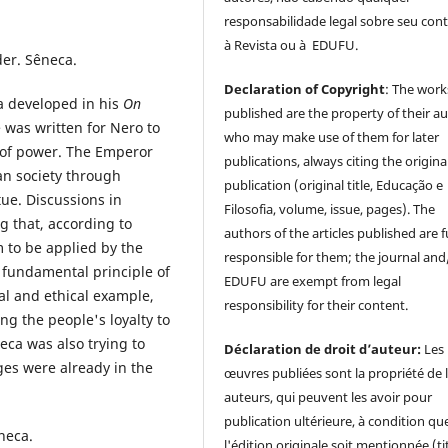
responsabilidade legal sobre seu con
à Revista ou à EDUFU.
er. Sêneca.
Declaration of Copyright
: The work
a developed in his
On
published are the property of their au
 was written for Nero to
who may make use of them for later
e of power. The Emperor
publications, always citing the origina
an society through
publication (original title, Educação e
ue. Discussions in
Filosofia, volume, issue, pages). The
g that, according to
authors of the articles published are f
 to be applied by the
responsible for them; the journal and
his fundamental principle of
EDUFU are exempt from legal
l and ethical example,
responsibility for their content.
ng the people's loyalty to
neca was also trying to
Déclaration de droit d’auteur:
Les
ges were already in the
œuvres publiées sont la propriété de 
auteurs, qui peuvent les avoir pour
publication ultérieure, à condition qu
neca.
l'édition originale soit mentionnée (ti