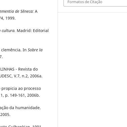
Formatos de Citação
lementia de Sêneca:
A
74, 1999.
a cultura.
Madrid: Editorial
 clemência. In
Sobre la
7.
.
LINHAS - Revista do
DESC, V.7, n.2, 2006a.
propicia ao processo
 1, p. 149-161, 2006b.
mação da humanidade.
 2005.
ste Gulbenkian, 1991.