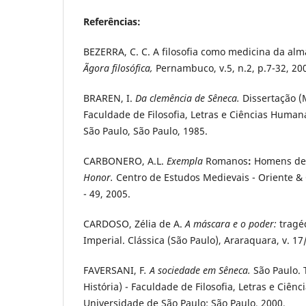
Referências:
BEZERRA, C. C. A filosofia como medicina da al
Ãgora filosófica,
Pernambuco, v.5, n.2, p.7-32, 20
BRAREN, I.
Da clemência de Sêneca.
Dissertação (
Faculdade de Filosofia, Letras e Ciências Huma
São Paulo, São Paulo, 1985.
CARBONERO, A.L.
Exempla
Romanos
:
Homens d
Honor.
Centro de Estudos Medievais - Oriente & 
- 49, 2005.
CARDOSO, Zélia de A.
A máscara e o poder:
tragé
Imperial. Clássica (São Paulo), Araraquara, v. 17
FAVERSANI, F
. A sociedade em Sêneca.
São Paulo.
História) - Faculdade de Filosofia, Letras e Ciên
Universidade de São Paulo: São Paulo, 2000.