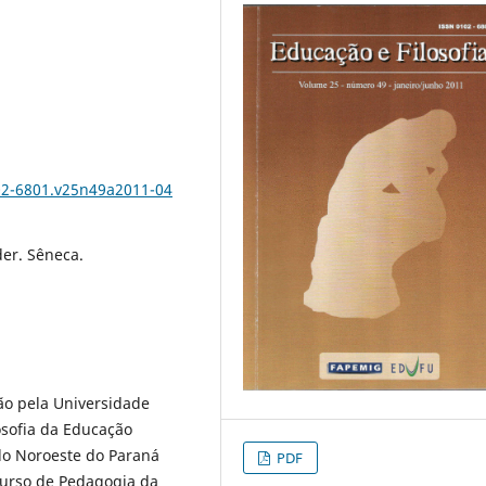
)
)
102-6801.v25n49a2011-04
er. Sêneca.
ão pela Universidade
osofia da Educação
o Noroeste do Paraná
PDF
 Curso de Pedagogia da