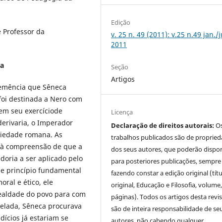
Edição
 Professor da
v. 25 n. 49 (2011): v.25 n.49 jan./
2011
ca
Seção
Artigos
lemência que Sêneca
 foi destinada a Nero com
e em seu exercíciode
Licença
derivaria, o Imperador
Declaração de direitos autorais:
O
ciedade romana. As
trabalhos publicados são de proprie
m à compreensão de que a
dos seus autores, que poderão dispor
oria a ser aplicado pelo
para posteriores publicações, sempre
se princípio fundamental
fazendo constar a edição original (tít
al e ético, ele
original, Educação e Filosofia, volume,
lealdade do povo para com
páginas). Todos os artigos desta revi
elada, Sêneca procurava
são de inteira responsabilidade de se
dícios já estariam se
autores, não cabendo qualquer