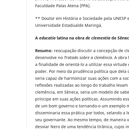
Faculdade Palas Atena (FPA).
** Doutor em História e Sociedade pela UNESP e
Universidade Estadualde Maringá.
A
educatio
latina na obra
de clementia
de Sêne
Resumo:
reocupação discutir a concepção de c
desenvolve no
Tratado sobre a clemência
. A obra
a finalidade de orientá-lo a utilizar essa virtud
poder. Por meio da prudência política que dela 
seria capaz de harmonizar suas ações com a so
reflexões realizadas ao longo do trabalho leva
clemência, em Sêneca, seria um modelo de sabed
príncipe em suas ações políticas. Assumindo es
de um bom governo e tornando-o um exemplo mor
disseminaria essa prática por todos, selando a 
seu governante. Ao mesmo tempo, de maneira v
desviar Nero de uma tendência tirânica, cujos in