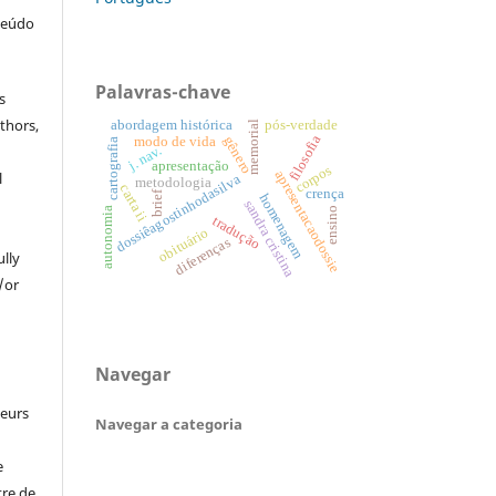
teúdo
Palavras-chave
s
thors,
abordagem histórica
pós-verdade
memorial
filosofia
gênero
modo de vida
cartografia
j. nav.
apresentação
corpos
apresentacaodossie
l
dossiêagostinhodasilva
metodologia
carta ii
crença
brief
homenagem
sandra cristina
ensino
autonomia
tradução
obituário
diferenças
ully
/or
Navegar
leurs
Navegar a categoria
e
tre de