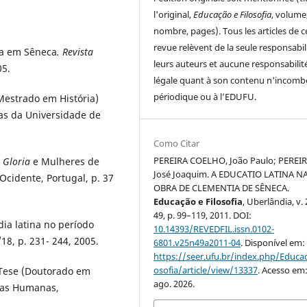
l'original,
Educação e Filosofia
, volume
nombre, pages). Tous les articles de c
revue relèvent de la seule responsabil
ma em Sêneca
. Revista
leurs auteurs et aucune responsabilit
05.
légale quant à son contenu n'incomb
périodique ou à l’EDUFU.
Mestrado em História)
nas da Universidade de
Como Citar
PEREIRA COELHO, João Paulo; PEREIR
e
Gloria
e Mulheres de
José Joaquim. A EDUCATIO LATINA N
Ocidente, Portugal, p. 37
OBRA DE CLEMENTIA DE SÊNECA.
Educação e Filosofia
, Uberlândia, v. 
49, p. 99–119, 2011. DOI:
dia latina no período
10.14393/REVEDFIL.issn.0102-
/18, p. 231- 244, 2005.
6801.v25n49a2011-04
. Disponível em:
https://seer.ufu.br/index.php/Educac
osofia/article/view/13337
. Acesso em:
 Tese (Doutorado em
ago. 2026.
cias Humanas,