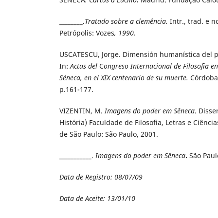
________.
Tratado sobre a clemência.
Intr., trad. e 
Petrópolis: Vozes
, 1990.
USCATESCU, Jorge. Dimensión humanística del 
In:
Actas del
C
ongreso Internacional de Filosofia 
Séneca, en el XIX centenario de su muerte.
Córdoba:
p.161-177.
VIZENTIN, M.
Imagens do poder em Sêneca
. Diss
História) Faculdade de Filosofia, Letras e Ciên
de São Paulo: São Paulo, 2001.
___________.
Imagens do poder em Sêneca
.
São Paulo
Data de Registro: 08/07/09
Data de Aceite: 13/01/10