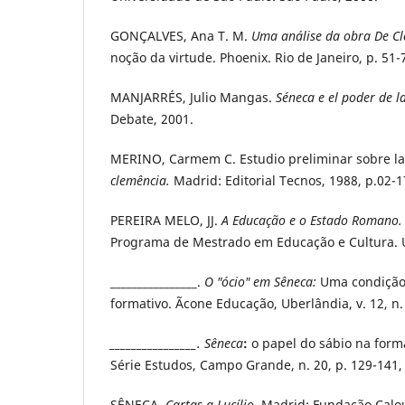
GONÇALVES, Ana T. M.
Uma análise da obra De C
noção da virtude. Phoenix. Rio de Janeiro, p. 51-
MANJARRÉS, Julio Mangas.
Séneca e el poder de l
Debate, 2001.
MERINO, Carmem C. Estudio preliminar sobre la
clemência.
Madrid: Editorial Tecnos, 1988, p.02-1
PEREIRA MELO, JJ.
A Educação e o Estado Romano
Programa de Mestrado em Educação e Cultura. U
________________.
O "ócio" em Sêneca:
Uma condição 
formativo. Ãcone Educação, Uberlândia, v. 12, n.
________________. Sêneca
:
o papel do sábio na for
Série Estudos, Campo Grande, n. 20, p. 129-141,
SÊNECA
. Cartas a Lucílio
.
Madrid: Fundação Calou