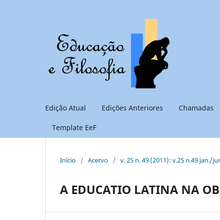
Edição Atual
Edições Anteriores
Chamadas
Template EeF
Início
/
Acervo
/
v. 25 n. 49 (2011): v.25 n.49 jan./ju
A EDUCATIO LATINA NA OB