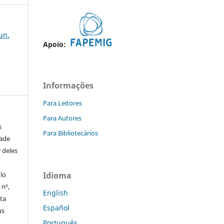
jun.
Apoio:
Informações
Para Leitores
Para Autores
s
Para Bibliotecários
dade
 deles
ulo
Idioma
 nº,
English
sta
Español
us
Português