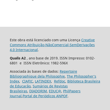
Este obra está licenciado com uma Licença
Creative
Commons Atribuição-NãoComercial-SemDerivações
4.0 Internacional
.
Qualis A2
, ano base de 2019. ISSN Impresso: 0102-
6801 e ISSN Eletrônico: 1982-596X
Associada às bases de dados:
Repertoire
Bibliographique dela Philosophie
,
The Philosopher’s
Index
,
CIAFIC
,
LATINDEX
,
Refdoc
,
Biblioteca Brasileira
de Educação
,
Sumários de Revistas
Brasileiras
,
DIADORIM
,
EDUC@
,
PhilPapers
Journal
,
Portal de Periódicos ANPOF
.