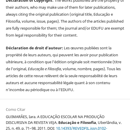
Declaration of Copyright
: The works published are the property of
their authors, who may make use of them for later publications,
always citing the original publication (original title, Educação e
Filosofia, volume, issue, pages). The authors of the articles published
are fully responsible for them; the journal and/or EDUFU are exempt
from legal responsibility for their content.
Déclaration de droit d’auteur:
Les œuvres publiées sont la
propriété de leurs auteurs, qui peuvent les avoir pour publication
ultérieure, à condition que l'édition originale soit mentionnée (titre
de l'original,
Educação e Filosofia
, volume, nombre, pages). Tous les
articles de cette revue relèvent de la seule responsabilité de leurs
auteurs et aucune responsabilité légale quant à son contenu
n'incombe au périodique ou à l’EDUFU.
Como Citar
GUIMARÃES, Iara. A EDUCAÇÃO ESCOLAR NA PRODUÇÃO
DISCURSIVA DA REVISTA VEJA.
Educação e Filosofia
, Uberlândia, v.
25, n. 49, p. 71–98, 2011. DOI:
10.14393/REVEDFIL.issn.0102-