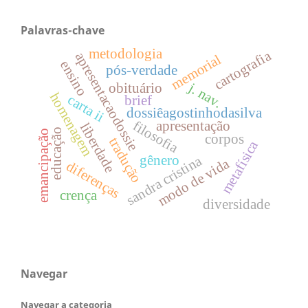
Palavras-chave
metodologia
cartografia
apresentacaodossie
memorial
ensino
pós-verdade
j. nav.
obituário
homenagem
carta ii
brief
dossiêagostinhodasilva
apresentação
filosofia
liberdade
educação
emancipação
corpos
tradução
metafísica
sandra cristina
gênero
modo de vida
diferenças
crença
diversidade
Navegar
Navegar a categoria