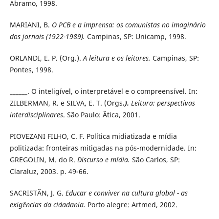
Abramo, 1998.
MARIANI, B.
O PCB e a imprensa: os comunistas no imaginário
dos jornais (1922-1989).
Campinas, SP: Unicamp, 1998.
ORLANDI, E. P. (Org.).
A leitura e os leitores.
Campinas, SP:
Pontes, 1998.
______. O inteligível, o interpretável e o compreensível. In:
ZILBERMAN, R. e SILVA, E. T. (Orgs
.).
Leitura: perspectivas
interdisciplinares
. São Paulo: Ãtica, 2001.
PIOVEZANI FILHO, C. F. Política midiatizada e mídia
politizada: fronteiras mitigadas na pós-modernidade. In:
GREGOLIN, M. do R.
Discurso e mídia.
São Carlos, SP:
Claraluz, 2003. p. 49-66.
SACRISTÃN, J. G.
Educar e conviver na cultura global - as
exigências da cidadania.
Porto alegre: Artmed, 2002.