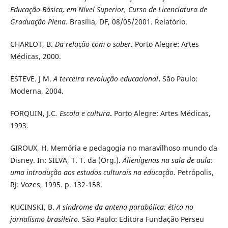
Educação Básica, em Nível Superior, Curso de Licenciatura de
Graduação Plena.
Brasília, DF,
08/05/2001. Relatório.
CHARLOT, B.
Da relação com o saber
.
Porto Alegre: Artes
Médicas, 2000.
ESTEVE. J M.
A terceira revolução educacional
.
São Paulo:
Moderna, 2004.
FORQUIN, J.C
. Escola e cultura
.
Porto Alegre: Artes Médicas,
1993.
GIROUX, H. Memória e pedagogia no maravilhoso mundo da
Disney. In: SILVA, T. T. da (Org.).
Alienígenas na sala de aula:
uma introdução aos
estudos culturais na educação
. Petrópolis,
RJ: Vozes, 1995. p. 132-158.
KUCINSKI, B.
A síndrome da antena parabólica: ética no
jornalismo brasileiro.
São Paulo: Editora Fundação Perseu