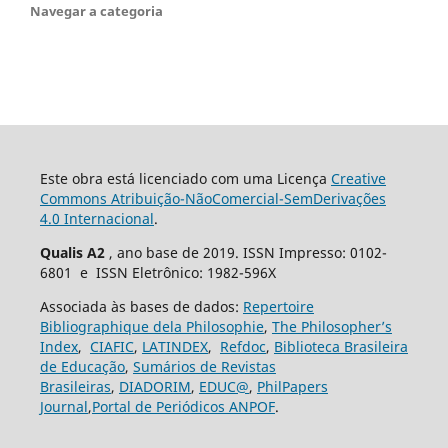
Navegar a categoria
Este obra está licenciado com uma Licença
Creative
Commons Atribuição-NãoComercial-SemDerivações
4.0 Internacional
.
Qualis A2
, ano base de 2019. ISSN Impresso: 0102-
6801 e ISSN Eletrônico: 1982-596X
Associada às bases de dados:
Repertoire
Bibliographique dela Philosophie
,
The Philosopher’s
Index
,
CIAFIC
,
LATINDEX
,
Refdoc
,
Biblioteca Brasileira
de Educação
,
Sumários de Revistas
Brasileiras
,
DIADORIM
,
EDUC@
,
PhilPapers
Journal
,
Portal de Periódicos ANPOF
.