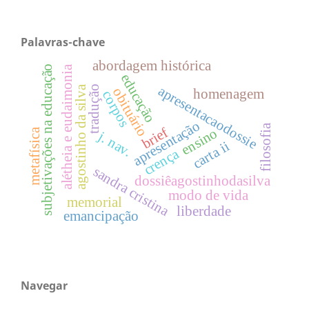
Palavras-chave
abordagem histórica
subjetivações na educação
alétheia e eudaimonia
educação
agostinho da silva
tradução
apresentacaodossie
obituário
homenagem
corpos
apresentação
filosofia
brief
ensino
metafísica
j. nav.
carta ii
crença
sandra cristina
dossiêagostinhodasilva
modo de vida
memorial
liberdade
emancipação
Navegar