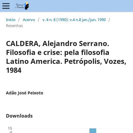
Início
/
Acervo
/
v. 4 n. 8 (1990): v.4 n.8 jan./jun. 1990
/
Resenhas
CALDERA, Alejandro Serrano.
Filosofia e crise: pela filosofia
Latino America. Petrópolis, Vozes,
1984
Adão José Peixoto
Downloads