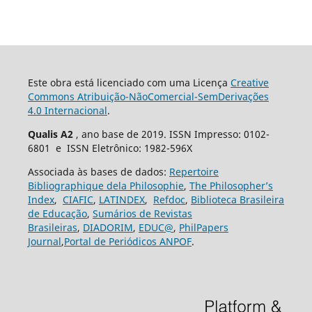
Este obra está licenciado com uma Licença
Creative
Commons Atribuição-NãoComercial-SemDerivações
4.0 Internacional
.
Qualis A2
, ano base de 2019. ISSN Impresso: 0102-
6801 e ISSN Eletrônico: 1982-596X
Associada às bases de dados:
Repertoire
Bibliographique dela Philosophie
,
The Philosopher’s
Index
,
CIAFIC
,
LATINDEX
,
Refdoc
,
Biblioteca Brasileira
de Educação
,
Sumários de Revistas
Brasileiras
,
DIADORIM
,
EDUC@
,
PhilPapers
Journal
,
Portal de Periódicos ANPOF
.