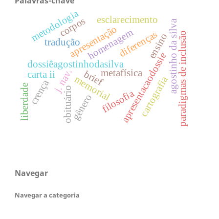
Palavras-chave
metodologia
esclarecimento
corpos
agostinho da silva
apresentação
homenagem
diferenças
paradigmas de inclusão
ensino
tradução
apresentacaodossie
dossiêagostinhodasilva
j. nav.
metafísica
brief
carta ii
memorial
cartografia
crença
liberdade
obituário
filosofia
gênero
Navegar
Navegar a categoria