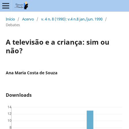
Início
/
Acervo
/
v. 4 n. 8 (1990): v.4 n.8 jan./jun. 1990
/
Debates
A televisão e a criança: sim ou
não?
Ana Maria Costa de Souza
Downloads