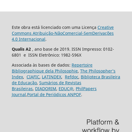
Este obra está licenciado com uma Licença
Creative
Commons Atribuição-NãoComercial-SemDerivações
4.0 Internacional
.
Qualis A2
, ano base de 2019. ISSN Impresso: 0102-
6801 e ISSN Eletrônico: 1982-596X
Associada às bases de dados:
Repertoire
Bibliographique dela Philosophie
,
The Philosopher’s
Index
,
CIAFIC
,
LATINDEX
,
Refdoc
,
Biblioteca Brasileira
de Educação
,
Sumários de Revistas
Brasileiras
,
DIADORIM
,
EDUC@
,
PhilPapers
Journal
,
Portal de Periódicos ANPOF
.