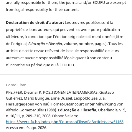
are fully responsible for them; the journal and/or EDUFU are exempt
from legal responsibility for their content.
Déclaration de droit d’auteur:
Les œuvres publiées sont la
propriété de leurs auteurs, qui peuvent les avoir pour publication
ultérieure, à condition que l'édition originale soit mentionnée (titre
de l'original,
Educação e Filosofia
, volume, nombre, pages). Tous les
articles de cette revue relèvent de la seule responsabilité de leurs
auteurs et aucune responsabilité légale quant à son contenu
n'incombe au périodique ou à l’EDUFU.
Como Citar
PFEIFFER, Dietmar K. POSITIONEN LATEINAMERIKAS. Gustavo
Gutiérrez, Mario Bungue, Enrie Dussel, Leopoldo Zea u. a.
Herausgegeben von Raúl Fornet-Betancourt unter Mitwirkung von
Alfredo Gomez-Müller (1988).
Educação e Filosofia
, Uberlândia, v. 5,
n. 10/11, p. 209–210, 2008. Disponível em:
https://seer.ufu.br/index.php/EducacaoFilosofia/article/view/1168
.
Acesso em: 9 ago. 2026.