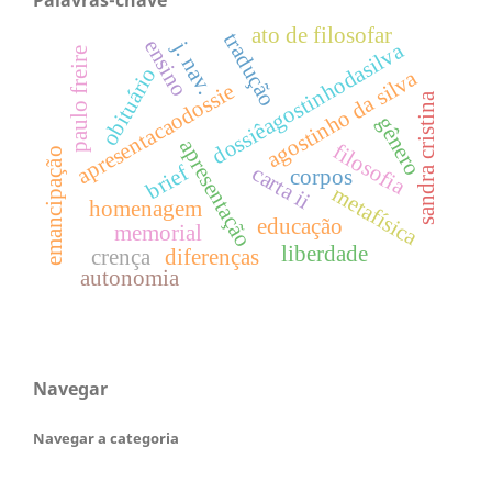
Palavras-chave
ato de filosofar
tradução
ensino
j. nav.
dossiêagostinhodasilva
paulo freire
obituário
agostinho da silva
apresentacaodossie
sandra cristina
gênero
apresentação
filosofia
emancipação
brief
carta ii
corpos
metafísica
homenagem
educação
memorial
liberdade
crença
diferenças
autonomia
Navegar
Navegar a categoria