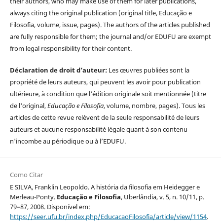
their authors, who may make use of them for later publications,
always citing the original publication (original title, Educação e
Filosofia, volume, issue, pages). The authors of the articles published
are fully responsible for them; the journal and/or EDUFU are exempt
from legal responsibility for their content.
Déclaration de droit d’auteur:
Les œuvres publiées sont la
propriété de leurs auteurs, qui peuvent les avoir pour publication
ultérieure, à condition que l'édition originale soit mentionnée (titre
de l'original,
Educação e Filosofia
, volume, nombre, pages). Tous les
articles de cette revue relèvent de la seule responsabilité de leurs
auteurs et aucune responsabilité légale quant à son contenu
n'incombe au périodique ou à l’EDUFU.
Como Citar
E SILVA, Franklin Leopoldo. A história da filosofia em Heidegger e
Merleau-Ponty.
Educação e Filosofia
, Uberlândia, v. 5, n. 10/11, p.
79–87, 2008. Disponível em:
https://seer.ufu.br/index.php/EducacaoFilosofia/article/view/1154
.