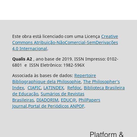
Este obra está licenciado com uma Licença
Creative
Commons Atribuição-NãoComercial-SemDerivações
4.0 Internacional
.
Qualis A2
, ano base de 2019. ISSN Impresso: 0102-
6801 e ISSN Eletrônico: 1982-596X
Associada às bases de dados:
Repertoire
Bibliographique dela Philosophie
,
The Philosopher’s
Index
,
CIAFIC
,
LATINDEX
,
Refdoc
,
Biblioteca Brasileira
de Educação
,
Sumários de Revistas
Brasileiras
,
DIADORIM
,
EDUC@
,
PhilPapers
Journal
,
Portal de Periódicos ANPOF
.