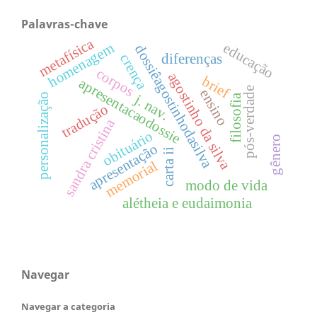
Palavras-chave
metafísica
educação
homenagem
dossiêagostinhodasilva
crença
diferenças
corpos
agostinho da silva
brief
apresentacaodossie
pós-verdade
ensino
personalização
j. nav.
filosofia
tradução
sandra cristina
obituário
gênero
apresentação
carta ii
memorial
modo de vida
alétheia e eudaimonia
Navegar
Navegar a categoria