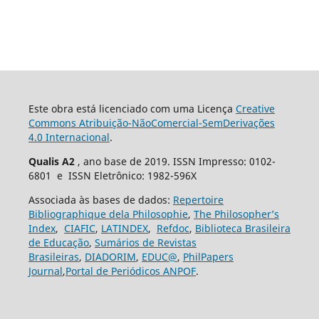
Este obra está licenciado com uma Licença
Creative
Commons Atribuição-NãoComercial-SemDerivações
4.0 Internacional
.
Qualis A2
, ano base de 2019. ISSN Impresso: 0102-
6801 e ISSN Eletrônico: 1982-596X
Associada às bases de dados:
Repertoire
Bibliographique dela Philosophie
,
The Philosopher’s
Index
,
CIAFIC
,
LATINDEX
,
Refdoc
,
Biblioteca Brasileira
de Educação
,
Sumários de Revistas
Brasileiras
,
DIADORIM
,
EDUC@
,
PhilPapers
Journal
,
Portal de Periódicos ANPOF
.