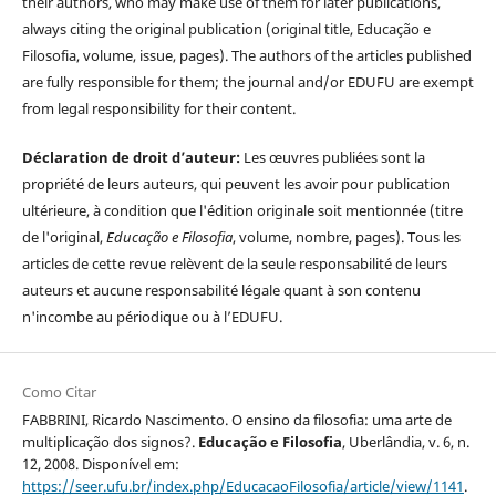
their authors, who may make use of them for later publications,
always citing the original publication (original title, Educação e
Filosofia, volume, issue, pages). The authors of the articles published
are fully responsible for them; the journal and/or EDUFU are exempt
from legal responsibility for their content.
Déclaration de droit d’auteur:
Les œuvres publiées sont la
propriété de leurs auteurs, qui peuvent les avoir pour publication
ultérieure, à condition que l'édition originale soit mentionnée (titre
de l'original,
Educação e Filosofia
, volume, nombre, pages). Tous les
articles de cette revue relèvent de la seule responsabilité de leurs
auteurs et aucune responsabilité légale quant à son contenu
n'incombe au périodique ou à l’EDUFU.
Como Citar
FABBRINI, Ricardo Nascimento. O ensino da filosofia: uma arte de
multiplicação dos signos?.
Educação e Filosofia
, Uberlândia, v. 6, n.
12, 2008. Disponível em:
https://seer.ufu.br/index.php/EducacaoFilosofia/article/view/1141
.