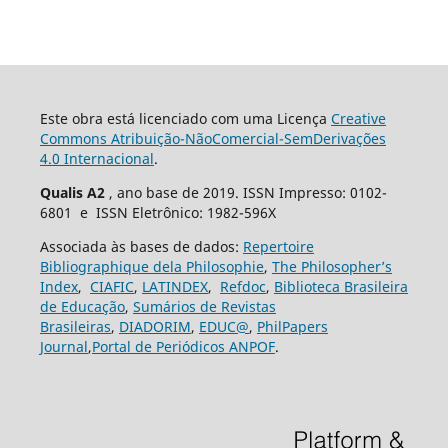
Este obra está licenciado com uma Licença
Creative
Commons Atribuição-NãoComercial-SemDerivações
4.0 Internacional
.
Qualis A2
, ano base de 2019. ISSN Impresso: 0102-
6801 e ISSN Eletrônico: 1982-596X
Associada às bases de dados:
Repertoire
Bibliographique dela Philosophie
,
The Philosopher’s
Index
,
CIAFIC
,
LATINDEX
,
Refdoc
,
Biblioteca Brasileira
de Educação
,
Sumários de Revistas
Brasileiras
,
DIADORIM
,
EDUC@
,
PhilPapers
Journal
,
Portal de Periódicos ANPOF
.