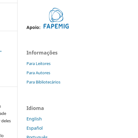
Apoio:
.
Informações
Para Leitores
Para Autores
Para Bibliotecários
s
Idioma
dade
English
 deles
Español
ulo
Português