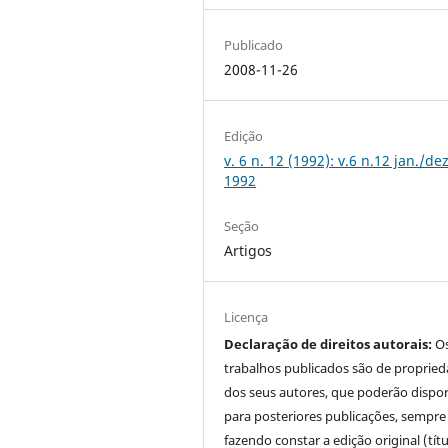
Publicado
2008-11-26
Edição
v. 6 n. 12 (1992): v.6 n.12 jan./dez
1992
Seção
Artigos
Licença
Declaração de direitos autorais:
O
trabalhos publicados são de proprie
dos seus autores, que poderão dispor
para posteriores publicações, sempre
fazendo constar a edição original (tít