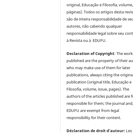
original, Educação e Filosofia, volume,
páginas). Todos os artigos desta revi
são de inteira responsabilidade de se
autores, não cabendo qualquer
responsabilidade legal sobre seu con
à Revista ou à EDUFU.
Declaration of Copyright
: The work
published are the property of their au
who may make use of them for later
publications, always citing the origina
publication (original title, Educação e
Filosofia, volume, issue, pages). The
authors of the articles published are f
responsible for them; the journal and
EDUFU are exempt from legal
responsibility for their content.
Déclaration de droit d’auteur:
Les