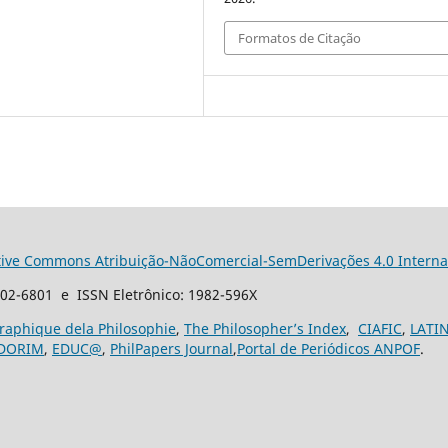
Formatos de Citação
tive Commons Atribuição-NãoComercial-SemDerivações 4.0 Interna
102-6801 e ISSN Eletrônico: 1982-596X
graphique dela Philosophie
,
The Philosopher’s Index
,
CIAFIC
,
LATI
DORIM
,
EDUC@
,
PhilPapers Journal
,
Portal de Periódicos ANPOF
.