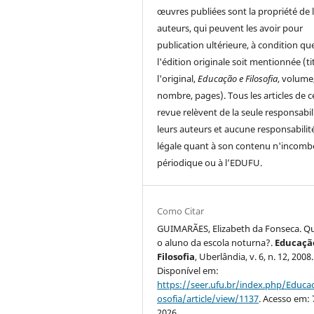
œuvres publiées sont la propriété de 
auteurs, qui peuvent les avoir pour
publication ultérieure, à condition qu
l'édition originale soit mentionnée (ti
l'original,
Educação e Filosofia
, volume
nombre, pages). Tous les articles de c
revue relèvent de la seule responsabil
leurs auteurs et aucune responsabilit
légale quant à son contenu n'incomb
périodique ou à l’EDUFU.
Como Citar
GUIMARÃES, Elizabeth da Fonseca. Q
o aluno da escola noturna?.
Educaçã
Filosofia
, Uberlândia, v. 6, n. 12, 2008.
Disponível em:
https://seer.ufu.br/index.php/Educac
osofia/article/view/1137
. Acesso em: 
2026.