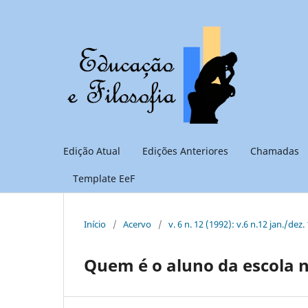
Edição Atual
Edições Anteriores
Chamadas
Template EeF
Início
/
Acervo
/
v. 6 n. 12 (1992): v.6 n.12 jan./dez.
Quem é o aluno da escola 