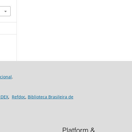
cional
.
NDEX
,
Refdoc
,
Biblioteca Brasileira de