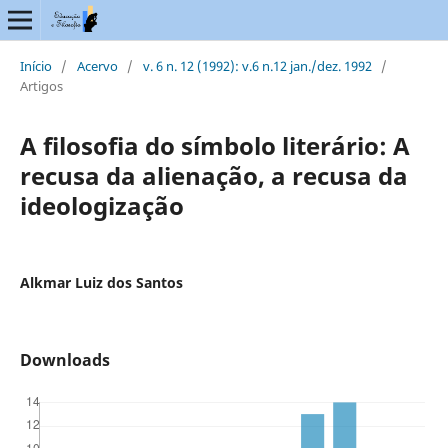
Início
/
Acervo
/
v. 6 n. 12 (1992): v.6 n.12 jan./dez. 1992
/
Artigos
A filosofia do símbolo literário: A
recusa da alienação, a recusa da
ideologização
Alkmar Luiz dos Santos
Downloads