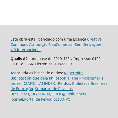
Este obra está licenciado com uma Licença
Creative
Commons Atribuição-NãoComercial-SemDerivações
4.0 Internacional
.
Qualis A2
, ano base de 2019. ISSN Impresso: 0102-
6801 e ISSN Eletrônico: 1982-596X
Associada às bases de dados:
Repertoire
Bibliographique dela Philosophie
,
The Philosopher’s
Index
,
CIAFIC
,
LATINDEX
,
Refdoc
,
Biblioteca Brasileira
de Educação
,
Sumários de Revistas
Brasileiras
,
DIADORIM
,
EDUC@
,
PhilPapers
Journal
,
Portal de Periódicos ANPOF
.