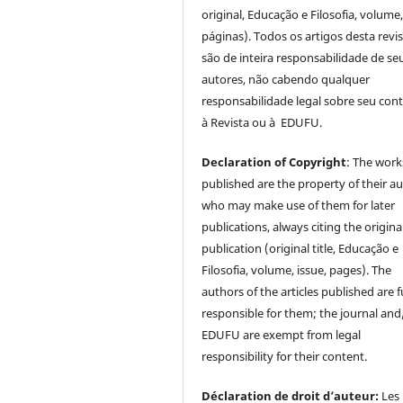
original, Educação e Filosofia, volume,
páginas). Todos os artigos desta revi
são de inteira responsabilidade de se
autores, não cabendo qualquer
responsabilidade legal sobre seu con
à Revista ou à EDUFU.
Declaration of Copyright
: The work
published are the property of their au
who may make use of them for later
publications, always citing the origina
publication (original title, Educação e
Filosofia, volume, issue, pages). The
authors of the articles published are f
responsible for them; the journal and
EDUFU are exempt from legal
responsibility for their content.
Déclaration de droit d’auteur:
Les