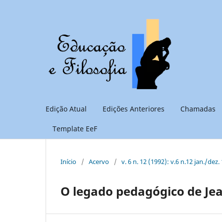
Edição Atual
Edições Anteriores
Chamadas
Template EeF
Início
/
Acervo
/
v. 6 n. 12 (1992): v.6 n.12 jan./dez.
O legado pedagógico de Jea