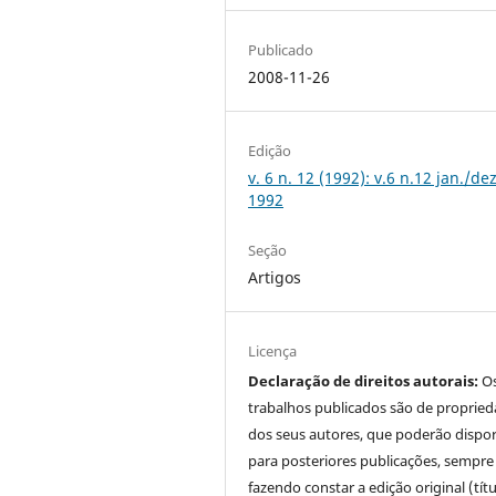
Publicado
2008-11-26
Edição
v. 6 n. 12 (1992): v.6 n.12 jan./dez
1992
Seção
Artigos
Licença
Declaração de direitos autorais:
O
trabalhos publicados são de proprie
dos seus autores, que poderão dispor
para posteriores publicações, sempre
fazendo constar a edição original (tít