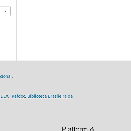
cional
.
NDEX
,
Refdoc
,
Biblioteca Brasileira de