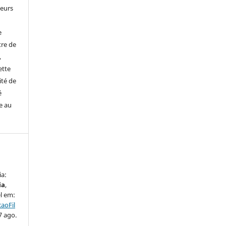
leurs
e
tre de
,
ette
ité de
é
e au
ia:
ia
,
el em:
aoFil
7 ago.