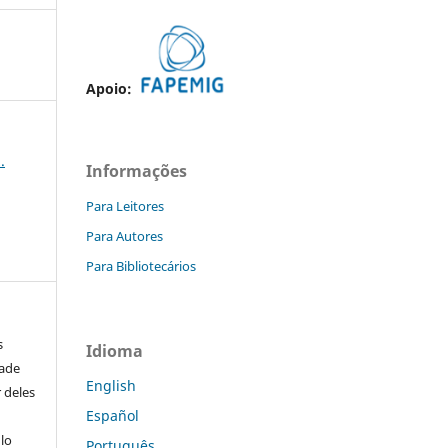
Apoio:
.
Informações
Para Leitores
Para Autores
Para Bibliotecários
s
Idioma
dade
English
 deles
Español
ulo
Português