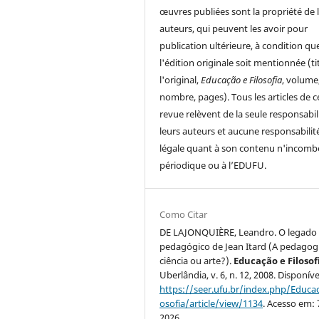
œuvres publiées sont la propriété de 
auteurs, qui peuvent les avoir pour
publication ultérieure, à condition qu
l'édition originale soit mentionnée (ti
l'original,
Educação e Filosofia
, volume
nombre, pages). Tous les articles de c
revue relèvent de la seule responsabil
leurs auteurs et aucune responsabilit
légale quant à son contenu n'incomb
périodique ou à l’EDUFU.
Como Citar
DE LAJONQUIÈRE, Leandro. O legado
pedagógico de Jean Itard (A pedagog
ciência ou arte?).
Educação e Filosof
Uberlândia, v. 6, n. 12, 2008. Disponív
https://seer.ufu.br/index.php/Educac
osofia/article/view/1134
. Acesso em: 
2026.