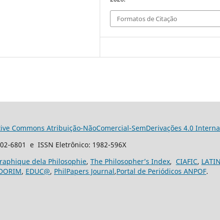
Formatos de Citação
tive Commons Atribuição-NãoComercial-SemDerivações 4.0 Interna
102-6801 e ISSN Eletrônico: 1982-596X
graphique dela Philosophie
,
The Philosopher’s Index
,
CIAFIC
,
LATI
DORIM
,
EDUC@
,
PhilPapers Journal
,
Portal de Periódicos ANPOF
.