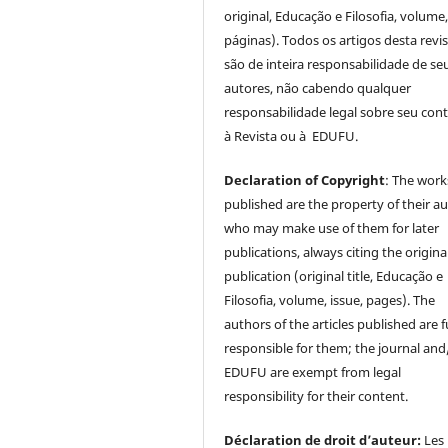
original, Educação e Filosofia, volume,
páginas). Todos os artigos desta revi
são de inteira responsabilidade de se
autores, não cabendo qualquer
responsabilidade legal sobre seu con
à Revista ou à EDUFU.
Declaration of Copyright
: The work
published are the property of their au
who may make use of them for later
publications, always citing the origina
publication (original title, Educação e
Filosofia, volume, issue, pages). The
authors of the articles published are f
responsible for them; the journal and
EDUFU are exempt from legal
responsibility for their content.
Déclaration de droit d’auteur:
Les