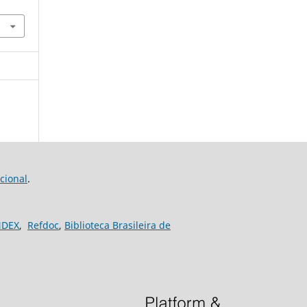
cional
.
NDEX
,
Refdoc
,
Biblioteca Brasileira de