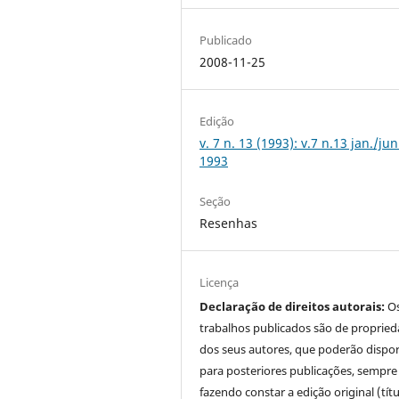
Publicado
2008-11-25
Edição
v. 7 n. 13 (1993): v.7 n.13 jan./jun
1993
Seção
Resenhas
Licença
Declaração de direitos autorais:
O
trabalhos publicados são de proprie
dos seus autores, que poderão dispor
para posteriores publicações, sempre
fazendo constar a edição original (tít