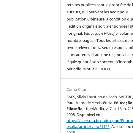
œuvres publiées sont la propriété de 
auteurs, qui peuvent les avoir pour
publication ultérieure, à condition qu
l'édition originale soit mentionnée (ti
l'original,
Educação e Filosofia
, volume
nombre, pages). Tous les articles de c
revue relèvent de la seule responsabil
leurs auteurs et aucune responsabilit
légale quant à son contenu n'incomb
périodique ou à l’EDUFU.
Como Citar
SAES, Silvia Faustino de Assis. SARTRE
Paul. Verdade e existência.
Educação
Filosofia
, Uberlândia, v. 7, n. 13, p. 2
2008. Disponível em:
https://seer.ufu.br/index.php/Educac
osofia/article/view/1126
. Acesso em: 
2026.