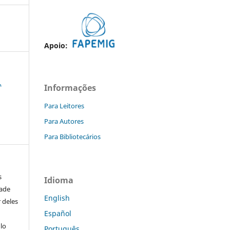
Apoio:
.
Informações
Para Leitores
Para Autores
Para Bibliotecários
s
Idioma
dade
English
 deles
Español
ulo
Português