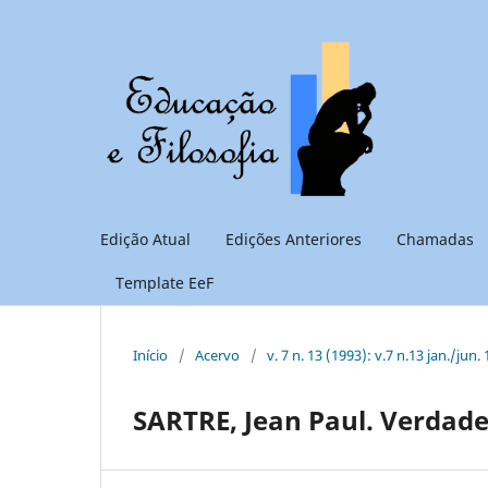
Edição Atual
Edições Anteriores
Chamadas
Template EeF
Início
/
Acervo
/
v. 7 n. 13 (1993): v.7 n.13 jan./jun.
SARTRE, Jean Paul. Verdade