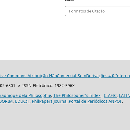
Formatos de Citação
tive Commons Atribuição-NãoComercial-SemDerivações 4.0 Interna
102-6801 e ISSN Eletrônico: 1982-596X
graphique dela Philosophie
,
The Philosopher’s Index
,
CIAFIC
,
LATI
DORIM
,
EDUC@
,
PhilPapers Journal
,
Portal de Periódicos ANPOF
.