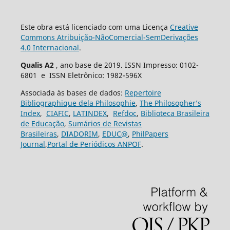
Este obra está licenciado com uma Licença
Creative
Commons Atribuição-NãoComercial-SemDerivações
4.0 Internacional
.
Qualis A2
, ano base de 2019. ISSN Impresso: 0102-
6801 e ISSN Eletrônico: 1982-596X
Associada às bases de dados:
Repertoire
Bibliographique dela Philosophie
,
The Philosopher’s
Index
,
CIAFIC
,
LATINDEX
,
Refdoc
,
Biblioteca Brasileira
de Educação
,
Sumários de Revistas
Brasileiras
,
DIADORIM
,
EDUC@
,
PhilPapers
Journal
,
Portal de Periódicos ANPOF
.