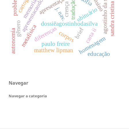
cartografia
agostinho da silva
apresentacaodossie
problemas
apresentação
ensino
memorial
tradução
sandra cristina
crença
j. nav.
obituário
gênero
dossiêagostinhodasilva
metafísica
diferenças
brief
carta ii
autonomia
corpos
homenagem
paulo freire
matthew lipman
educação
Navegar
Navegar a categoria