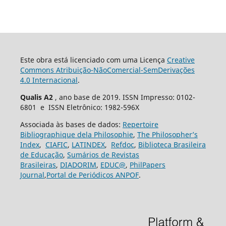
Este obra está licenciado com uma Licença
Creative
Commons Atribuição-NãoComercial-SemDerivações
4.0 Internacional
.
Qualis A2
, ano base de 2019. ISSN Impresso: 0102-
6801 e ISSN Eletrônico: 1982-596X
Associada às bases de dados:
Repertoire
Bibliographique dela Philosophie
,
The Philosopher’s
Index
,
CIAFIC
,
LATINDEX
,
Refdoc
,
Biblioteca Brasileira
de Educação
,
Sumários de Revistas
Brasileiras
,
DIADORIM
,
EDUC@
,
PhilPapers
Journal
,
Portal de Periódicos ANPOF
.