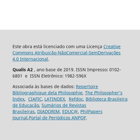
Este obra está licenciado com uma Licença
Creative
Commons Atribuição-NãoComercial-SemDerivações
4.0 Internacional
.
Qualis A2
, ano base de 2019. ISSN Impresso: 0102-
6801 e ISSN Eletrônico: 1982-596X
Associada às bases de dados:
Repertoire
Bibliographique dela Philosophie
,
The Philosopher’s
Index
,
CIAFIC
,
LATINDEX
,
Refdoc
,
Biblioteca Brasileira
de Educação
,
Sumários de Revistas
Brasileiras
,
DIADORIM
,
EDUC@
,
PhilPapers
Journal
,
Portal de Periódicos ANPOF
.