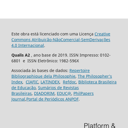
Este obra está licenciado com uma Licença
Creative
Commons Atribuição-NãoComercial-SemDerivações
4.0 Internacional
.
Qualis A2
, ano base de 2019. ISSN Impresso: 0102-
6801 e ISSN Eletrônico: 1982-596X
Associada às bases de dados:
Repertoire
Bibliographique dela Philosophie
,
The Philosopher’s
Index
,
CIAFIC
,
LATINDEX
,
Refdoc
,
Biblioteca Brasileira
de Educação
,
Sumários de Revistas
Brasileiras
,
DIADORIM
,
EDUC@
,
PhilPapers
Journal
,
Portal de Periódicos ANPOF
.