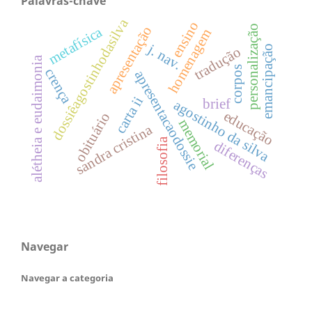
Palavras-chave
dossiêagostinhodasilva
ensino
personalização
apresentação
metafísica
homenagem
j. nav.
emancipação
tradução
alétheia e eudaimonia
corpos
crença
apresentacaodossie
carta ii
brief
agostinho da silva
educação
obituário
memorial
sandra cristina
filosofia
diferenças
Navegar
Navegar a categoria