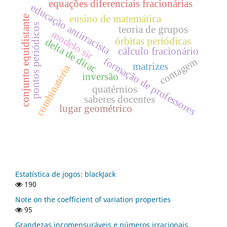
equações diferenciais fracionárias
educação antirracista
ensino de matemática
conjunto equidistante
pontos periódicos
teoria de grupos
modelo sir
órbitas periódicas
delta de dirac
cálculo fracionário
formação de professores
contagem
matrizes
combinatória
inversão
quatérnios
saberes docentes
lugar geométrico
Estatística de jogos: blackJack
190
Note on the coefficient of variation properties
95
Grandezas incomensuráveis e números irracionais