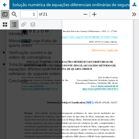
Solução numérica de equações diferenciais ordinárias de segunda ordem com termo fonte singular usando métodos de Runge-Kutta de quarta ordem