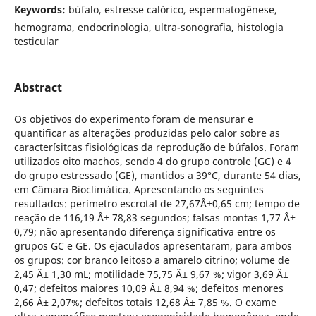
Keywords:
búfalo, estresse calórico, espermatogênese,
hemograma, endocrinologia, ultra-sonografia, histologia
testicular
Abstract
Os objetivos do experimento foram de mensurar e
quantificar as alterações produzidas pelo calor sobre as
caracterísitcas fisiológicas da reprodução de búfalos. Foram
utilizados oito machos, sendo 4 do grupo controle (GC) e 4
do grupo estressado (GE), mantidos a 39°C, durante 54 dias,
em Câmara Bioclimática. Apresentando os seguintes
resultados: perímetro escrotal de 27,67Â±0,65 cm; tempo de
reação de 116,19 Â± 78,83 segundos; falsas montas 1,77 Â±
0,79; não apresentando diferença significativa entre os
grupos GC e GE. Os ejaculados apresentaram, para ambos
os grupos: cor branco leitoso a amarelo citrino; volume de
2,45 Â± 1,30 mL; motilidade 75,75 Â± 9,67 %; vigor 3,69 Â±
0,47; defeitos maiores 10,09 Â± 8,94 %; defeitos menores
2,66 Â± 2,07%; defeitos totais 12,68 Â± 7,85 %. O exame