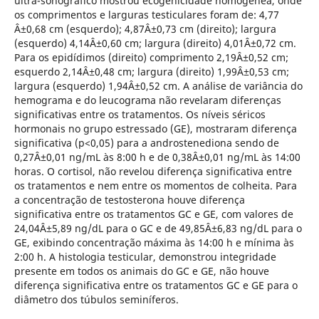
ultra-sonográfico mostrou ecogenicidade homogênea, onde
os comprimentos e larguras testiculares foram de: 4,77
Â±0,68 cm (esquerdo); 4,87Â±0,73 cm (direito); largura
(esquerdo) 4,14Â±0,60 cm; largura (direito) 4,01Â±0,72 cm.
Para os epidídimos (direito) comprimento 2,19Â±0,52 cm;
esquerdo 2,14Â±0,48 cm; largura (direito) 1,99Â±0,53 cm;
largura (esquerdo) 1,94Â±0,52 cm. A análise de variância do
hemograma e do leucograma não revelaram diferenças
significativas entre os tratamentos. Os níveis séricos
hormonais no grupo estressado (GE), mostraram diferença
significativa (p<0,05) para a androstenediona sendo de
0,27Â±0,01 ng/mL às 8:00 h e de 0,38Â±0,01 ng/mL às 14:00
horas. O cortisol, não revelou diferença significativa entre
os tratamentos e nem entre os momentos de colheita. Para
a concentração de testosterona houve diferença
significativa entre os tratamentos GC e GE, com valores de
24,04Â±5,89 ng/dL para o GC e de 49,85Â±6,83 ng/dL para o
GE, exibindo concentração máxima às 14:00 h e mínima às
2:00 h. A histologia testicular, demonstrou integridade
presente em todos os animais do GC e GE, não houve
diferença significativa entre os tratamentos GC e GE para o
diâmetro dos túbulos seminíferos.