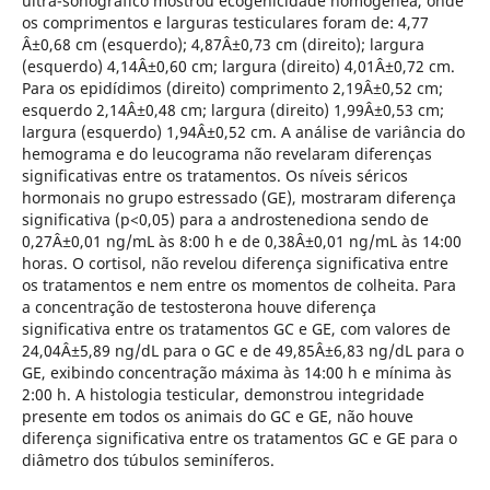
ultra-sonográfico mostrou ecogenicidade homogênea, onde
os comprimentos e larguras testiculares foram de: 4,77
Â±0,68 cm (esquerdo); 4,87Â±0,73 cm (direito); largura
(esquerdo) 4,14Â±0,60 cm; largura (direito) 4,01Â±0,72 cm.
Para os epidídimos (direito) comprimento 2,19Â±0,52 cm;
esquerdo 2,14Â±0,48 cm; largura (direito) 1,99Â±0,53 cm;
largura (esquerdo) 1,94Â±0,52 cm. A análise de variância do
hemograma e do leucograma não revelaram diferenças
significativas entre os tratamentos. Os níveis séricos
hormonais no grupo estressado (GE), mostraram diferença
significativa (p<0,05) para a androstenediona sendo de
0,27Â±0,01 ng/mL às 8:00 h e de 0,38Â±0,01 ng/mL às 14:00
horas. O cortisol, não revelou diferença significativa entre
os tratamentos e nem entre os momentos de colheita. Para
a concentração de testosterona houve diferença
significativa entre os tratamentos GC e GE, com valores de
24,04Â±5,89 ng/dL para o GC e de 49,85Â±6,83 ng/dL para o
GE, exibindo concentração máxima às 14:00 h e mínima às
2:00 h. A histologia testicular, demonstrou integridade
presente em todos os animais do GC e GE, não houve
diferença significativa entre os tratamentos GC e GE para o
diâmetro dos túbulos seminíferos.