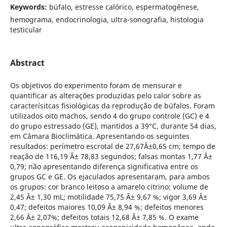
Keywords:
búfalo, estresse calórico, espermatogênese,
hemograma, endocrinologia, ultra-sonografia, histologia
testicular
Abstract
Os objetivos do experimento foram de mensurar e
quantificar as alterações produzidas pelo calor sobre as
caracterísitcas fisiológicas da reprodução de búfalos. Foram
utilizados oito machos, sendo 4 do grupo controle (GC) e 4
do grupo estressado (GE), mantidos a 39°C, durante 54 dias,
em Câmara Bioclimática. Apresentando os seguintes
resultados: perímetro escrotal de 27,67Â±0,65 cm; tempo de
reação de 116,19 Â± 78,83 segundos; falsas montas 1,77 Â±
0,79; não apresentando diferença significativa entre os
grupos GC e GE. Os ejaculados apresentaram, para ambos
os grupos: cor branco leitoso a amarelo citrino; volume de
2,45 Â± 1,30 mL; motilidade 75,75 Â± 9,67 %; vigor 3,69 Â±
0,47; defeitos maiores 10,09 Â± 8,94 %; defeitos menores
2,66 Â± 2,07%; defeitos totais 12,68 Â± 7,85 %. O exame