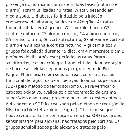
presença do hormônio cortisol em duas fases (noturno e
diurno). Foram utilizadas 40 ratas, Wistar, pesando em
média 230g. O diabetes foi induzido pela injeção
endovenosa da aloxana, na dose de 42mg/kg. As ratas
foram divididas em 8 grupos; G1 controle diurno; G2
controle noturno; G3 aloxana diurno; G4 aloxana noturno;
G5 cortisol diurno; G6 cortisol noturno; G7 aloxana e cortisol
diurno e G8 aloxana e cortisol noturno. A glicemia dos 8
grupos foi avaliada durante 15 dias, em 4 momentos e em 2
períodos do dia. Após este período, as ratas foram
sacrificadas, e os macrófagos foram obtidos da maceração
de baço e as células separadas por gradiente de Ficoll-
Paque (Pharmacia) e em seguida realizou-se a ativação
funcional de fagócitos pela liberação do ânion superóxido
(O2 -) pelo método do ferrocitocromo C. Para verificar o
estresse oxidativo, avaliou-se a concentração da enzima
superóxido dismutase, presente no plasma destes animais.
A dosagem da SOD foi realizada pelo método de redução do
NBT (nitro blue tetrazolium - Sigma). Observou-se que
houve redução da concentração da enzima SOD nos grupos
sensibilizados pela aloxana, não tratados pelo cortisol. Os
grupos sensibilizados pela aloxana e tratados pelo