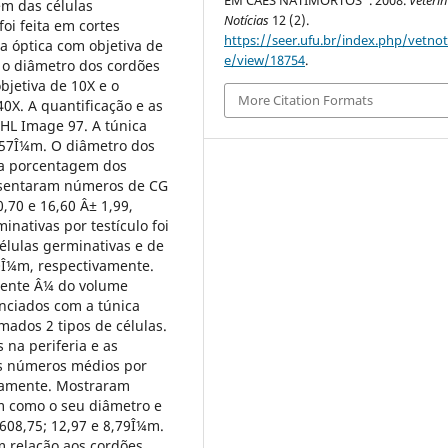
EM CÃES NATIMORTOS”. 2008.
Veterin
em das células
Notícias
12 (2).
foi feita em cortes
https://seer.ufu.br/index.php/vetnot/
a óptica com objetiva de
e/view/18754
.
, o diâmetro dos cordões
bjetiva de 10X e o
More Citation Formats
0X. A quantificação e as
HL Image 97. A túnica
,57Î¼m. O diâmetro dos
e a porcentagem dos
resentaram números de CG
,70 e 16,60 Â± 1,99,
nativas por testículo foi
élulas germinativas e de
0Î¼m, respectivamente.
mente Â¼ do volume
enciados com a túnica
mados 2 tipos de células.
 na periferia e as
os números médios por
ivamente. Mostraram
m como o seu diâmetro e
608,75; 12,97 e 8,79Î¼m.
m relação aos cordões