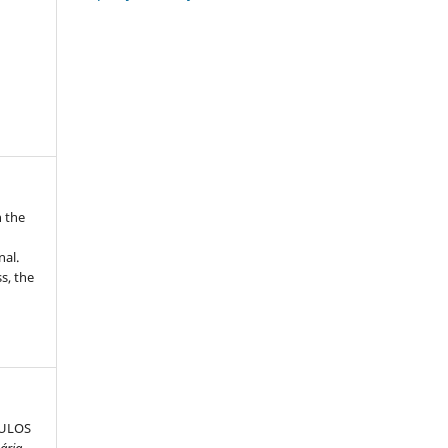
n the
nal.
s, the
CULOS