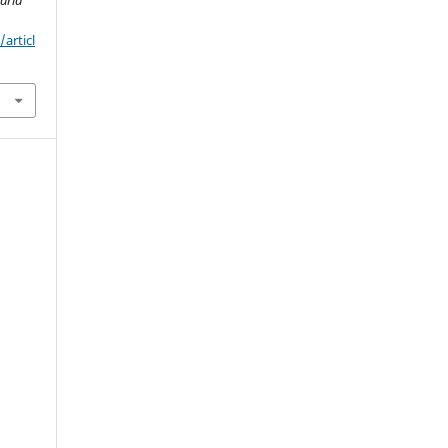
ária
articl