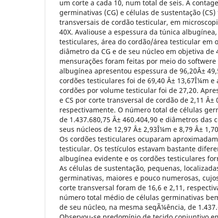
um corte a cada 10, num total de seis. A contag
germinativas (CG) e células de sustentação (CS) 
transversais de cordão testicular, em microscopi
40X. Avaliouse a espessura da túnica albugínea
testiculares, área do cordão/área testicular em o
diâmetro da CG e de seu núcleo em objetiva de 4
mensurações foram feitas por meio do softwere 
albugínea apresentou espessura de 96,20Â± 49
cordões testiculares foi de 69,40 Â± 13,67Î¼m 
cordões por volume testicular foi de 27,20. Ap
e CS por corte transversal de cordão de 2,11 Â± 0
respectivamente. O número total de células germi
de 1.437.680,75 Â± 460.404,90 e diâmetros das c
seus núcleos de 12,97 Â± 2,93Î¼m e 8,79 Â± 1,7
Os cordões testiculares ocuparam aproximada
testicular. Os testículos estavam bastante difer
albugínea evidente e os cordões testiculares for
As células de sustentação, pequenas, localizadas
germinativas, maiores e pouco numerosas, cuj
corte transversal foram de 16,6 e 2,11, respect
número total médio de células germinativas be
de seu núcleo, na mesma seqÃ¼ência, de 1.437.
Observou-se predomínio de tecido conjuntivo e