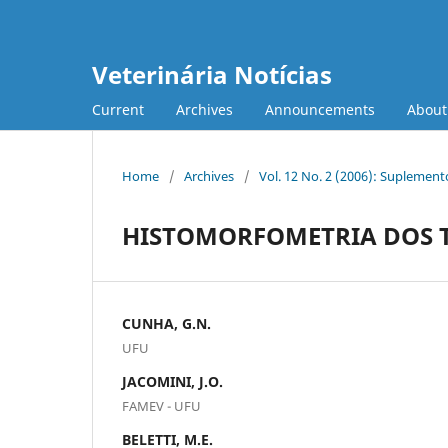
Veterinária Notícias
Current
Archives
Announcements
Abou
Home
/
Archives
/
Vol. 12 No. 2 (2006): Suplement
HISTOMORFOMETRIA DOS T
CUNHA, G.N.
UFU
JACOMINI, J.O.
FAMEV - UFU
BELETTI, M.E.