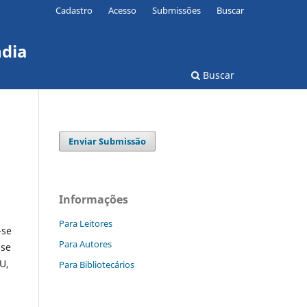
Cadastro
Acesso
Submissões
Buscar
ndia
Buscar
Enviar Submissão
Informações
Para Leitores
-se
Para Autores
-se
U,
Para Bibliotecários