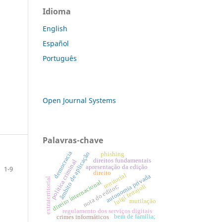
Idioma
English
Español
Português
Open Journal Systems
Palavras-chave
democracia
âmbito de aplicação
phishing
direitos fundamentais
política criminal
apresentação da edição
1-9
direito
territorial
autonomia privada
extraterritorial
direito internacional
luigi ferrajoli
nota do editor;
mutilação
regulamento dos serviços digitais
bem de familia;
crimes informáticos