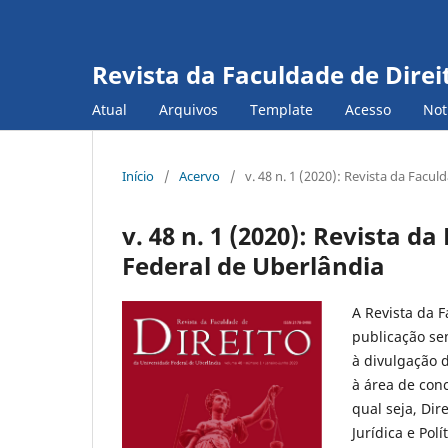
Revista da Faculdade de Direi
Atual
Arquivos
Template
Acesso
Not
Início
/
Acervo
/
v. 48 n. 1 (2020): Revista da Facu
v. 48 n. 1 (2020): Revista d
Federal de Uberlândia
A Revista da 
publicação sem
à divulgação 
à área de con
qual seja, Dir
Jurídica e Pol