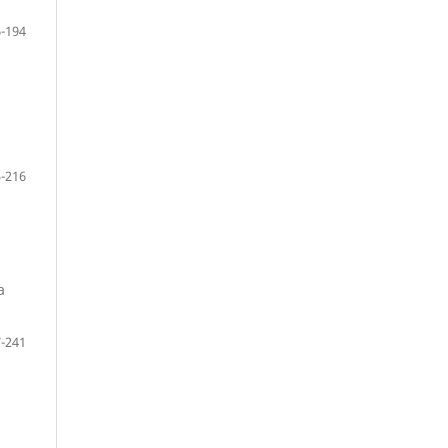
-194
-216
a
-241