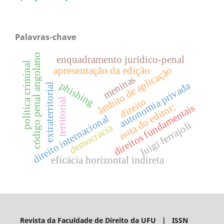
Palavras-chave
código penal angolano
enquadramento jurídico-penal
política criminal
âmbito de aplicação
apresentação da edição
meninas
autonomia privada
phishing
extraterritorial
direito
territorial
nota do editor;
direitos fundamentais
direito internacional
luigi ferrajoli
democracia
eficácia horizontal indireta
Revista da Faculdade de Direito da UFU | ISSN