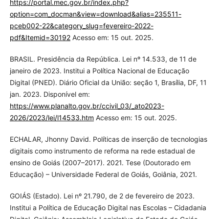
https://portal.mec.gov.br/index.php?
option=com_docman&view=download&alias=235511-
pceb002-22&category_slug=fevereiro-2022-
pdf&Itemid=30192
Acesso em: 15 out. 2025.
BRASIL. Presidência da República. Lei nº 14.533, de 11 de
janeiro de 2023. Institui a Política Nacional de Educação
Digital (PNED). Diário Oficial da União: seção 1, Brasília, DF, 11
jan. 2023. Disponível em:
https://www.planalto.gov.br/ccivil_03/_ato2023-
2026/2023/lei/l14533.htm
Acesso em: 15 out. 2025.
ECHALAR, Jhonny David. Políticas de inserção de tecnologias
digitais como instrumento de reforma na rede estadual de
ensino de Goiás (2007–2017). 2021. Tese (Doutorado em
Educação) – Universidade Federal de Goiás, Goiânia, 2021.
GOIÁS (Estado). Lei nº 21.790, de 2 de fevereiro de 2023.
Institui a Política de Educação Digital nas Escolas – Cidadania