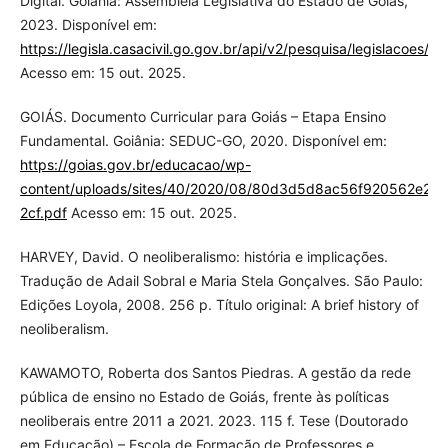
Digital. Goiânia: Assembleia Legislativa do Estado de Goiás,
2023. Disponível em:
https://legisla.casacivil.go.gov.br/api/v2/pesquisa/legislacoes/1
Acesso em: 15 out. 2025.
GOIÁS. Documento Curricular para Goiás – Etapa Ensino
Fundamental. Goiânia: SEDUC-GO, 2020. Disponível em:
https://goias.gov.br/educacao/wp-
content/uploads/sites/40/2020/08/80d3d5d8ac56f920562e29f
2cf.pdf
Acesso em: 15 out. 2025.
HARVEY, David. O neoliberalismo: história e implicações.
Tradução de Adail Sobral e Maria Stela Gonçalves. São Paulo:
Edições Loyola, 2008. 256 p. Título original: A brief history of
neoliberalism.
KAWAMOTO, Roberta dos Santos Piedras. A gestão da rede
pública de ensino no Estado de Goiás, frente às políticas
neoliberais entre 2011 a 2021. 2023. 115 f. Tese (Doutorado
em Educação) – Escola de Formação de Professores e