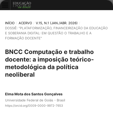
INÍCIO
/
ACERVO
/
V.15, N.1 (JAN./ABR. 2026)
/
DOSSIÊ: "PLATAFORMIZAÇÃO, FINANCEIRIZAÇÃO DA EDUCAÇÃO
E SOBERANIA DIGITAL: EM QUESTÃO O TRABALHO E A
FORMAÇÃO DOCENTE"
BNCC Computação e trabalho
docente: a imposição teórico-
metodológica da política
neoliberal
Elma Mota dos Santos Gonçalves
Universidade Federal de Goiás - Brasil
https://orcid.org/0009-0000-9972-7653