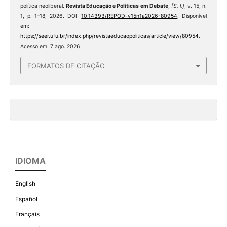
política neoliberal.
Revista Educação e Políticas em Debate
,
[S. l.]
, v. 15, n.
1, p. 1–18, 2026. DOI:
10.14393/REPOD-v15n1a2026-80954
. Disponível
em:
https://seer.ufu.br/index.php/revistaeducaopoliticas/article/view/80954
.
Acesso em: 7 ago. 2026.
FORMATOS DE CITAÇÃO
IDIOMA
English
Español
Français