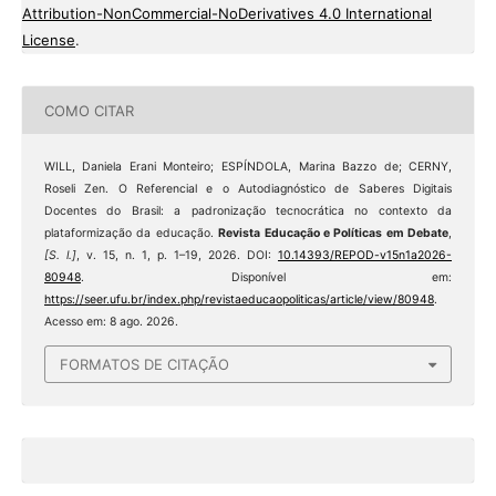
Attribution-NonCommercial-NoDerivatives 4.0 International
License
.
COMO CITAR
WILL, Daniela Erani Monteiro; ESPÍNDOLA, Marina Bazzo de; CERNY,
Roseli Zen. O Referencial e o Autodiagnóstico de Saberes Digitais
Docentes do Brasil: a padronização tecnocrática no contexto da
plataformização da educação.
Revista Educação e Políticas em Debate
,
[S. l.]
, v. 15, n. 1, p. 1–19, 2026. DOI:
10.14393/REPOD-v15n1a2026-
80948
. Disponível em:
https://seer.ufu.br/index.php/revistaeducaopoliticas/article/view/80948
.
Acesso em: 8 ago. 2026.
FORMATOS DE CITAÇÃO