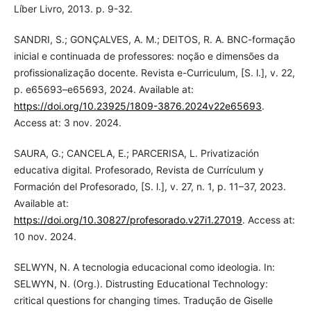
Líber Livro, 2013. p. 9-32.
SANDRI, S.; GONÇALVES, A. M.; DEITOS, R. A. BNC-formação
inicial e continuada de professores: noção e dimensões da
profissionalização docente. Revista e-Curriculum, [S. l.], v. 22,
p. e65693–e65693, 2024. Available at:
https://doi.org/10.23925/1809-3876.2024v22e65693
.
Access at: 3 nov. 2024.
SAURA, G.; CANCELA, E.; PARCERISA, L. Privatización
educativa digital. Profesorado, Revista de Currículum y
Formación del Profesorado, [S. l.], v. 27, n. 1, p. 11–37, 2023.
Available at:
https://doi.org/10.30827/profesorado.v27i1.27019
. Access at:
10 nov. 2024.
SELWYN, N. A tecnologia educacional como ideologia. In:
SELWYN, N. (Org.). Distrusting Educational Technology:
critical questions for changing times. Tradução de Giselle