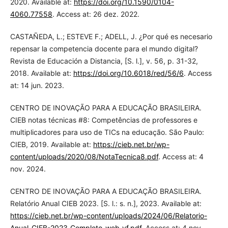
2020. Available at:
https://doi.org/10.1590/0104-
4060.77558
. Access at: 26 dez. 2022.
CASTAÑEDA, L.; ESTEVE F.; ADELL, J. ¿Por qué es necesario
repensar la competencia docente para el mundo digital?
Revista de Educación a Distancia, [S. l.], v. 56, p. 31-32,
2018. Available at:
https://doi.org/10.6018/red/56/6
. Access
at: 14 jun. 2023.
CENTRO DE INOVAÇÃO PARA A EDUCAÇÃO BRASILEIRA.
CIEB notas técnicas #8: Competências de professores e
multiplicadores para uso de TICs na educação. São Paulo:
CIEB, 2019. Available at:
https://cieb.net.br/wp-
content/uploads/2020/08/NotaTecnica8.pdf
. Access at: 4
nov. 2024.
CENTRO DE INOVAÇÃO PARA A EDUCAÇÃO BRASILEIRA.
Relatório Anual CIEB 2023. [S. l.: s. n.], 2023. Available at:
https://cieb.net.br/wp-content/uploads/2024/06/Relatorio-
Anual-CIEB-2023_Completo_web_vf.pdf
. Access at: 4 nov.