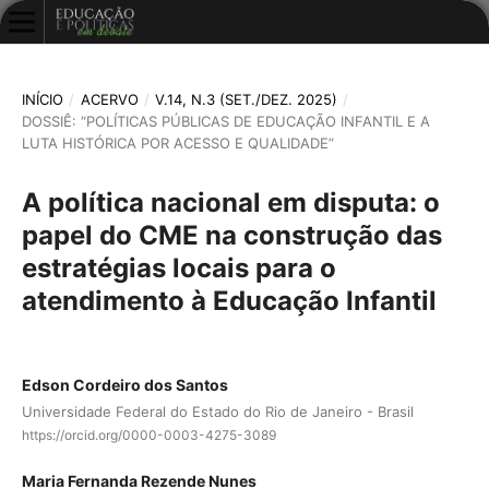
INÍCIO
/
ACERVO
/
V.14, N.3 (SET./DEZ. 2025)
/
DOSSIÊ: “POLÍTICAS PÚBLICAS DE EDUCAÇÃO INFANTIL E A
LUTA HISTÓRICA POR ACESSO E QUALIDADE”
A política nacional em disputa: o
papel do CME na construção das
estratégias locais para o
atendimento à Educação Infantil
Edson Cordeiro dos Santos
Universidade Federal do Estado do Rio de Janeiro - Brasil
https://orcid.org/0000-0003-4275-3089
Maria Fernanda Rezende Nunes