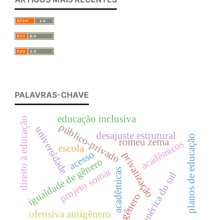
PALAVRAS-CHAVE
educação inclusiva
direito à educação
público-privado
universidade
desajuste estrutural
planos de educação
romeu zema
acadêmicos
escola
acesso
privatização
igualdade de gênero
projeto somar
acadêmicas
américa do sul
gênero
ofensiva antigênero