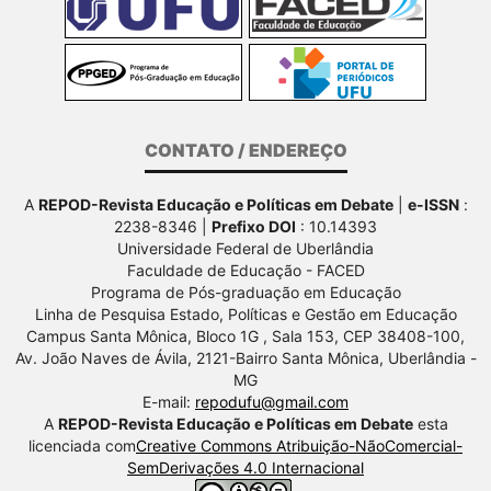
CONTATO / ENDEREÇO
A
REPOD-Revista Educação e Políticas em Debate
|
e-ISSN
:
2238-8346 |
Prefixo DOI
: 10.14393
Universidade Federal de Uberlândia
Faculdade de Educação - FACED
Programa de Pós-graduação em Educação
Linha de Pesquisa Estado, Políticas e Gestão em Educação
Campus Santa Mônica, Bloco 1G , Sala 153, CEP 38408-100,
Av.
João Naves de Ávila, 2121-Bairro Santa Mônica, Uberlândia -
MG
E-mail:
repodufu@gmail.com
A
REPOD-Revista Educação e Políticas em Debate
esta
licenciada com
Creative Commons Atribuição-NãoComercial-
SemDerivações 4.0 Internacional