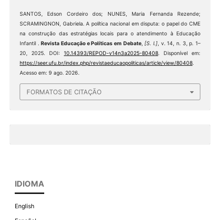
SANTOS, Edson Cordeiro dos; NUNES, Maria Fernanda Rezende;
SCRAMINGNON, Gabriela. A política nacional em disputa: o papel do CME
na construção das estratégias locais para o atendimento à Educação
Infantil .
Revista Educação e Políticas em Debate
,
[S. l.]
, v. 14, n. 3, p. 1–
20, 2025. DOI:
10.14393/REPOD-v14n3a2025-80408
. Disponível em:
https://seer.ufu.br/index.php/revistaeducaopoliticas/article/view/80408
.
Acesso em: 9 ago. 2026.
FORMATOS DE CITAÇÃO
IDIOMA
English